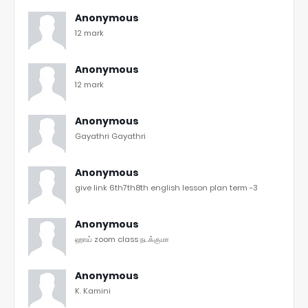
Anonymous
12 mark
Anonymous
12 mark
Anonymous
Gayathri Gayathri
Anonymous
give link 6th7th8th english lesson plan term -3
Anonymous
ஹாய் zoom class நடக்குமா
Anonymous
K. Kamini