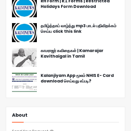
RH Form | R.L Forms | Restricted
Holidays Form Download
தமிழ்த்தாய் வாழ்த்து mp3 பாடல் பதிவிறக்கம்
செய்ய click this link
காமராஜர் கவிதைகள் | Kamarajar
Kavithaigal in Tamil
Kalanjiyam App மூலம் NHIS E- Card
download செய்வது எப்படி?
About