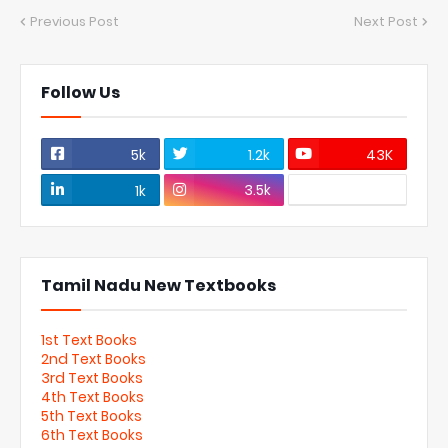
Previous Post
Next Post
Follow Us
5k
1.2k
43K
3.5k
1k
Tamil Nadu New Textbooks
1st Text Books
2nd Text Books
3rd Text Books
4th Text Books
5th Text Books
6th Text Books