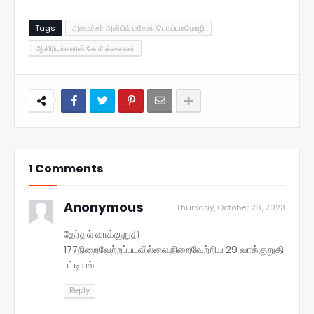
Tags
அமைச்சா் அன்பில் மகேஸ் பொய்யாமொழி
ஆசிரியா்களின் கோரிக்கைகள்
1 Comments
Anonymous
Thursday, October 26, 2023
தேர்தல் வாக்குறுதி
177நிறைவேற்றப்படவில்லை.நிறைவேற்றிய 29 வாக்குறுதி
பட்டியல்
Reply