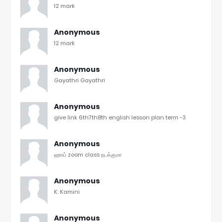
12 mark
Anonymous
12 mark
Anonymous
Gayathri Gayathri
Anonymous
give link 6th7th8th english lesson plan term -3
Anonymous
ஹாய் zoom class நடக்குமா
Anonymous
K. Kamini
Anonymous