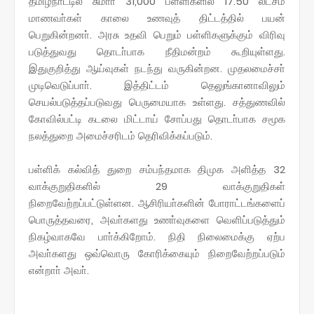
தமிழ்நாட்டில் சுமாா் 31,000 பள்ளிகளில் 17.50 லட்சம்
மாணவா்கள் காலை உணவுத் திட்டத்தில் பயன்
பெறுகின்றனா். அரசு உதவி பெறும் பள்ளிகளுக்கும் விரிவு
படுத்துவது தொடா்பாக நீதிமன்றம் கூறியுள்ளது.
இதுகுறித்து ஆய்வுகள் நடந்து வருகின்றன. முதலமைச்சா்
முடிவெடுப்பாா். இத்திட்டம் தெலுங்கானாவிலும்
செயல்படுத்தப்படுவது பெருமையாக உள்ளது. சத்துணவில்
கோவில்பட்டி கடலை மிட்டாய் சோப்பது தொடா்பாக சமூக
நலத்துறை அமைச்சரிடம் தெரிவிக்கப்படும்.
பள்ளிக் கல்வித் துறை சம்பந்தமாக திமுக அளித்த 32
வாக்குறுதிகளில் 29 வாக்குறுதிகள்
நிறைவேற்றப்பட்டுள்ளன. ஆசிரியா்களின் போராட்டங்களைப்
பொருத்தவரை, அவா்களது உணா்வுகளை வெளிப்படுத்தும்
நிகழ்வாகவே பாா்க்கிறோம். நிதி நிலைமைக்கு ஏற்ப
அவா்களது ஒவ்வொரு கோரிக்கையும் நிறைவேற்றப்படும்
என்றாா் அவா்.