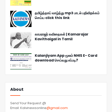
தமிழ்த்தாய் வாழ்த்து mp3 பாடல் பதிவிறக்கம்
செய்ய click this link
காமராஜர் கவிதைகள் | Kamarajar
Kavithaigal in Tamil
Kalanjiyam App மூலம் NHIS E- Card
download செய்வது எப்படி?
About
Send Your Request @
Email: Kalvinewsonline
@gmail.com