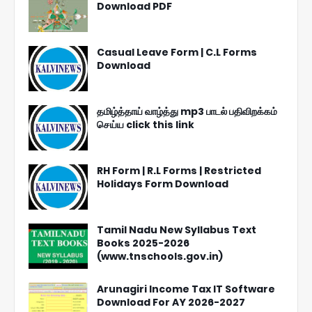
Download PDF
Casual Leave Form | C.L Forms
Download
தமிழ்த்தாய் வாழ்த்து mp3 பாடல் பதிவிறக்கம்
செய்ய click this link
RH Form | R.L Forms | Restricted
Holidays Form Download
Tamil Nadu New Syllabus Text
Books 2025-2026
(www.tnschools.gov.in)
Arunagiri Income Tax IT Software
Download For AY 2026-2027