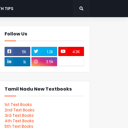
H TIPS
Follow Us
5k
1.2k
43K
3.5k
1k
Tamil Nadu New Textbooks
1st Text Books
2nd Text Books
3rd Text Books
4th Text Books
5th Text Books