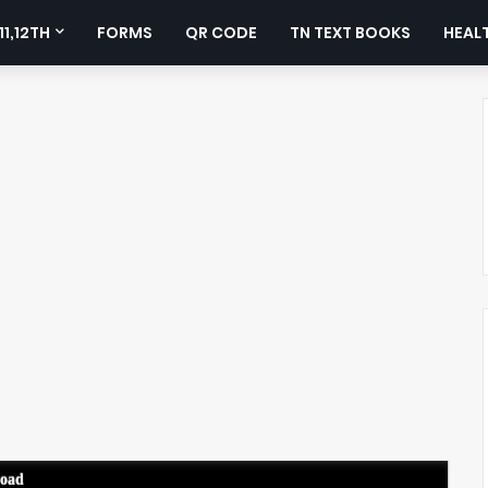
11,12TH
FORMS
QR CODE
TN TEXT BOOKS
HEALT
load