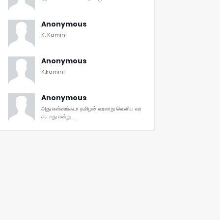
Anonymous
K. Kamini
Anonymous
K.kamini
Anonymous
அது என்னங்கடா தமிழன் வரலாறு வெளிய வர
கூடாது என்று ...