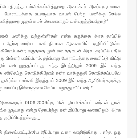
்போதிருந்த பள்ளிக்கல்வித்துறை அமைச்சர் அவர்களுடனான
ம் போராட்டத்தை உடனடியாக வாபஸ் பெற்று பணிக்கு செல்ல
்வித்துறை முதன்மைச் செயலாளரும் வலியுறுத்தியதோடு*
ன் பணிக்கு வந்துள்ளீர்கள் என்ற கருத்தை அரசு தரப்பில்
ிய தேர்வு வாரிய பணி நியமன ஆணையில் குறிப்பிட்டுள்ள
றோம் என்ற கருத்தை முன் வைத்த உடன் அரசு தரப்பில் பதில்
து பின்னர் பார்ப்போம். தற்போது போராட்டத்தை கைவிட்டு விட்டு
்டும் வலியுறுத்தப்பட்டது. எந்த இடத்திலும் 2009 இல் வந்த
க சரிசெய்து கொடுக்கிறோம் என்ற வாக்குறுதி கொடுக்கப்படவே
தவிர்க்க எண்ணி இருந்தால் 2009 இல் வந்த ஆசிரியர்களுக்கு
ாய்ப்பு இல்லாததால் செய்ய மறுத்து விட்டனர்.*
ைவரும் 01.06.2009க்கு பின் நியமிக்கப்பட்டவர்கள் தான்
 முடியாது என்று தொடர்ந்து ஏன் இப்போது வரையிலும் அரசு
ு குறிப்பிடத்தக்கது._
ன் நிலைப்பாட்டிலேயே இப்போது வரை வாதிடுகிறது . எந்த ஒரு