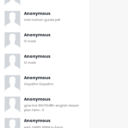
Anonymous
mat mohan guide pdf
Anonymous
12 mark
Anonymous
12 mark
Anonymous
Gayathri Gayathri
Anonymous
give link 6th7th8th english lesson
plan term -3
Anonymous
ஹாய் zoom class நடக்குமா