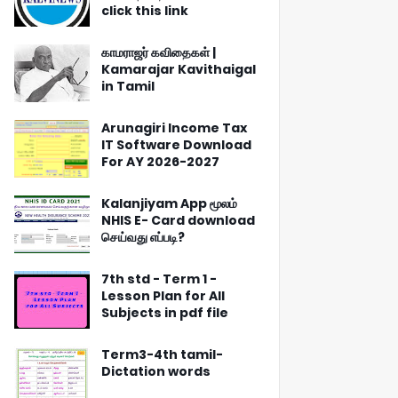
click this link
காமராஜர் கவிதைகள் |
Kamarajar Kavithaigal
in Tamil
Arunagiri Income Tax
IT Software Download
For AY 2026-2027
Kalanjiyam App மூலம்
NHIS E- Card download
செய்வது எப்படி?
7th std - Term 1 -
Lesson Plan for All
Subjects in pdf file
Term3-4th tamil-
Dictation words