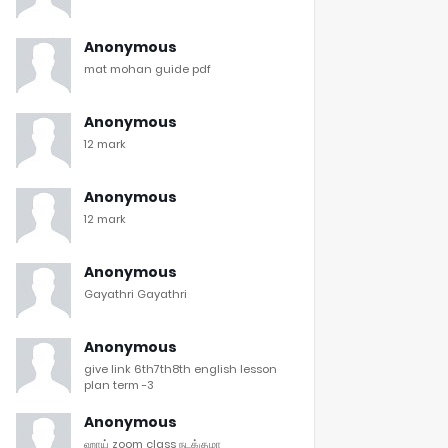
Anonymous
mat mohan guide pdf
Anonymous
12 mark
Anonymous
12 mark
Anonymous
Gayathri Gayathri
Anonymous
give link 6th7th8th english lesson
plan term -3
Anonymous
ஹாய் zoom class நடக்குமா