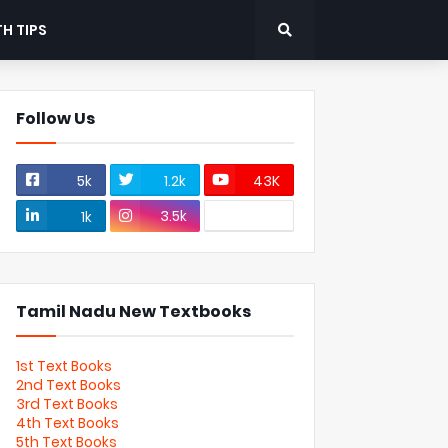
H TIPS
Follow Us
5k
1.2k
43K
3.5k
1k
Tamil Nadu New Textbooks
1st Text Books
2nd Text Books
3rd Text Books
4th Text Books
5th Text Books