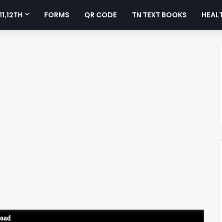
11,12TH
FORMS
QR CODE
TN TEXT BOOKS
HEALT
load