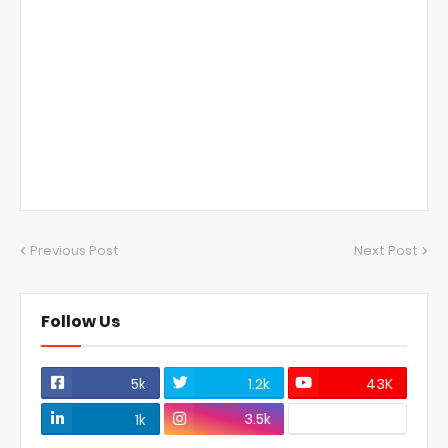
Previous Post
Next Post
Follow Us
5k
1.2k
43K
3.5k
1k