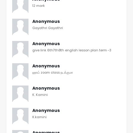
12 mark
Anonymous
Gayathri Gayathri
Anonymous
give link 6th7th8th english lesson plan term -3
Anonymous
ஹாய் zoom class நடக்குமா
Anonymous
K. Kamini
Anonymous
K.kamini
Anonymous