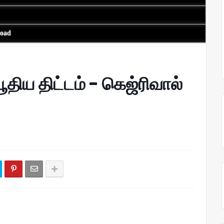
load
திய திட்டம் - கெஜ்ரிவால்