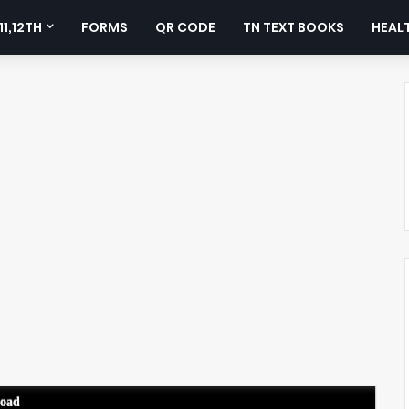
11,12TH
FORMS
QR CODE
TN TEXT BOOKS
HEALT
load