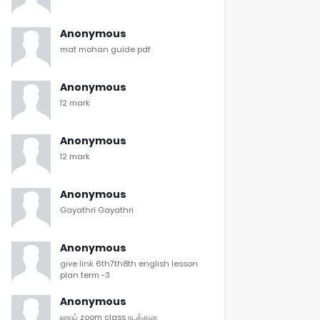
Anonymous
mat mohan guide pdf
Anonymous
12 mark
Anonymous
12 mark
Anonymous
Gayathri Gayathri
Anonymous
give link 6th7th8th english lesson
plan term -3
Anonymous
ஹாய் zoom class நடக்குமா