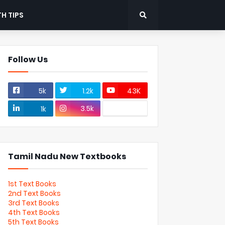
H TIPS
Follow Us
5k
1.2k
43K
3.5k
1k
Tamil Nadu New Textbooks
1st Text Books
2nd Text Books
3rd Text Books
4th Text Books
5th Text Books