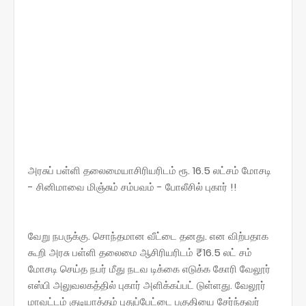
அரசுப் பள்ளி தலைமையாசிரியரிடம் ரூ. 16.5 லட்சம் மோசடி
- சினிமாவை மிஞ்சும் சம்பவம் - போலீசில் புகார் !!
வேறு நபருக்கு. சொந்தமான வீட்டை தனது. என விற்பதாக
கூறி அரசு பள்ளி தலைமை ஆசிரியரிடம்‌ ₹16.5 லட்‌ சம்‌
மோசடி செய்த நபர்‌ மீது நடவ டிக்கை எடுக்க கோரி வேலூர்‌
எஸ்பி அலுவலகத்தில்‌ புகார்‌ அளிக்கப்பட்‌ டுள்ளது. வேலூர்‌
மாவட்டம்‌ குடியாத்தம்‌ புதுப்பேட்டை பகுதியை சேர்ந்தவர்‌