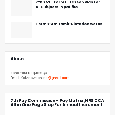
7th std - Term 1 - Lesson Plan for
All Subjects in pdf file
Term3-4th tamil-Dictation words
About
Send Your Request @
Email: Kalvinewsonline
@gmail.com
7th Pay Commission - Pay Matrix ,HRS,CCA
All in One Page Slap For Annual Increment