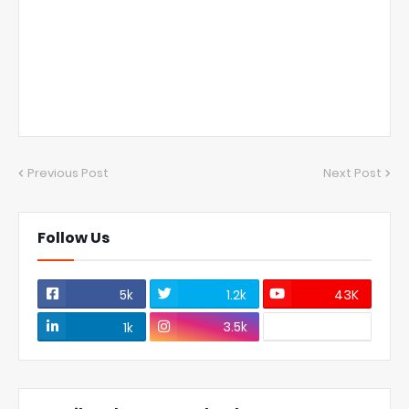
Previous Post
Next Post
Follow Us
5k
1.2k
43K
3.5k
1k