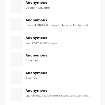
Anonymous
Gayathri Gayathri
Anonymous
give link 6th7th8th english lesson plan term -3
Anonymous
ஹாய் zoom class நடக்குமா
Anonymous
K. Kamini
Anonymous
K.kamini
Anonymous
அது என்னங்கடா தமிழன் வரலாறு வெளிய வர கூடாது என்று ...