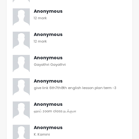
Anonymous
12 mark
Anonymous
12 mark
Anonymous
Gayathri Gayathri
Anonymous
give link 6th7th8th english lesson plan term -3
Anonymous
ஹாய் zoom class நடக்குமா
Anonymous
K. Kamini