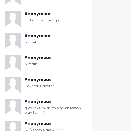
Anonymous
mat mohan guide pdf
Anonymous
12 mark
Anonymous
12 mark
Anonymous
Gayathri Gayathri
Anonymous
give link 6th7th8th english lesson
plan term -3
Anonymous
ஹாய் zoom class நடக்குமா