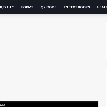
11,12TH
FORMS
QR CODE
TN TEXT BOOKS
HEALT
load