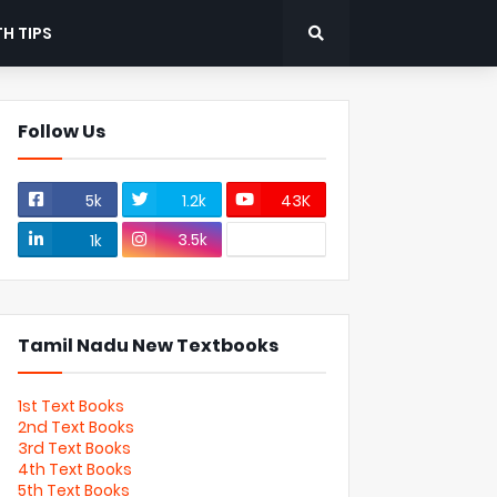
H TIPS
Follow Us
5k
1.2k
43K
3.5k
1k
Tamil Nadu New Textbooks
1st Text Books
2nd Text Books
3rd Text Books
4th Text Books
5th Text Books