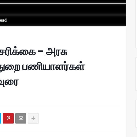
load
சரிக்கை - அரசு ​
்துறை பணியாளர்கள்
ிவுரை