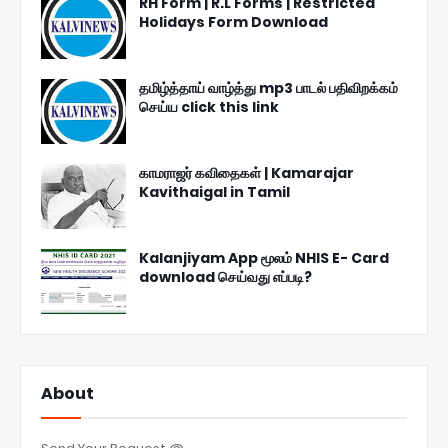
RH Form | R.L Forms | Restricted
Holidays Form Download
தமிழ்த்தாய் வாழ்த்து mp3 பாடல் பதிவிறக்கம்
செய்ய click this link
காமராஜர் கவிதைகள் | Kamarajar
Kavithaigal in Tamil
Kalanjiyam App மூலம் NHIS E- Card
download செய்வது எப்படி?
About