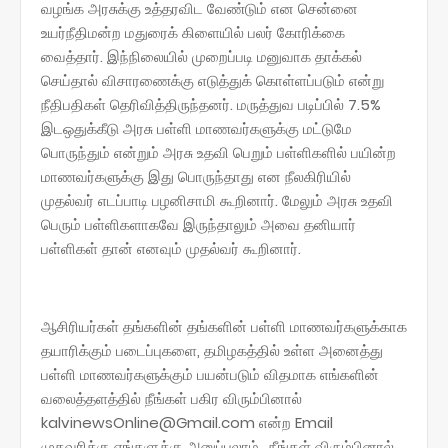
வழங்க அரசுக்கு உத்தரவிட வேண்டும் என சென்னை
உயர்நீதிமன்ற மதுரைக் கிளையில் பலர் கோரிக்கை
வைத்தார். இந்நிலையில் முறைப்படி மனுவாக தாக்கல்
செய்தால் விசாரணைக்கு எடுத்துக் கொள்ளப்படும் என்று
நீதிபதிகள் தெரிவித்திருந்தனர். மருத்துவ படிப்பில் 7.5%
இடஒதுக்கீடு அரசு பள்ளி மாணவர்களுக்கு மட்டுமே
பொருந்தும் என்றும் அரசு உதவி பெறும் பள்ளிகளில் பயின்ற
மாணவர்களுக்கு இது பொருந்தாது என நீலகிரியில்
முதல்வர் எடப்பாடி பழனிசாமி கூறினார். மேலும் அரசு உதவி
பெரும் பள்ளிகளாகவே இருந்தாலும் அவை தனியார்
பள்ளிகள் தான் எனவும் முதல்வர் கூறினார்.
ஆசிரியர்கள் தங்களின் தங்களின் பள்ளி மாணவர்களுக்காக
தயாரிக்கும் படைப்புகளை, தமிழகத்தில் உள்ள அனைத்து
பள்ளி மாணவர்களுக்கும் பயன்படும் விதமாக எங்களின்
வலைத்தளத்தில் நீங்கள் பகிர விரும்பினால்
kalvinewsOnline@Gmail.com என்ற Email
முகவரிக்கு எங்களுக்கு அனுப்பலாம்.. நீங்கள் விரும்பினால்