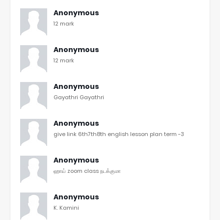
Anonymous
12 mark
Anonymous
12 mark
Anonymous
Gayathri Gayathri
Anonymous
give link 6th7th8th english lesson plan term -3
Anonymous
ஹாய் zoom class நடக்குமா
Anonymous
K. Kamini