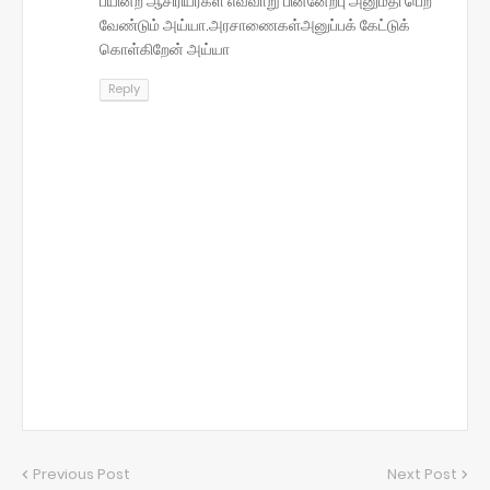
பயின்ற ஆசிரியர்கள் எவ்வாறு பின்னேற்பு அனுமதி பெற
வேண்டும் அய்யா.அரசாணைகள்அனுப்பக் கேட்டுக்
கொள்கிறேன் அய்யா
Reply
Previous Post
Next Post