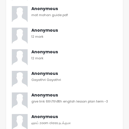
Anonymous
mat mohan guide pdf
Anonymous
12 mark
Anonymous
12 mark
Anonymous
Gayathri Gayathri
Anonymous
give link 6th7th8th english lesson plan term -3
Anonymous
ஹாய் zoom class நடக்குமா