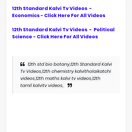
12th Standard Kalvi Tv Videos -
Economics - Click Here For All Videos
12th Standard Kalvi Tv Videos - Political
Science - Click Here For All Videos
12th std bio botany,12th Standard Kalvi
Tv Videos,12th chemistry kalvitholaikatchi
videos,12th maths kalvi tv videos,12th
tamil kalvitv videos,