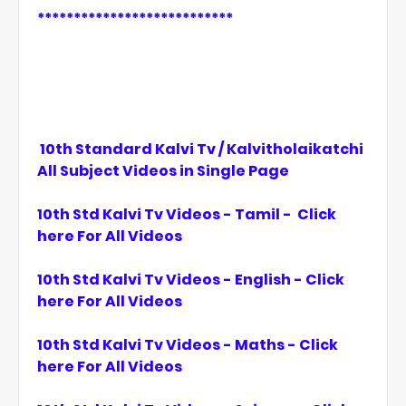
***************************
10th Standard Kalvi Tv / Kalvitholaikatchi
All Subject Videos in Single Page
10th Std Kalvi Tv Videos - Tamil - Click
here For All Videos
10th Std Kalvi Tv Videos - English - Click
here For All Videos
10th Std Kalvi Tv Videos - Maths - Click
here For All Videos