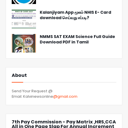
Kalanjiyam App மூலம் NHIS E- Card
download செய்வது எப்படி?
NMMS SAT EXAM Science Full Guide
Download PDF in Tamil
About
Send Your Request @
Email: Kalvinewsonline
@gmail.com
7th Pay Commission - Pay Matrix ,HRS,CCA
All in One Page Slap For Annual Increment