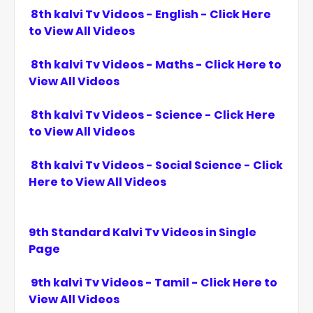
8th kalvi Tv Videos - English - Click Here
to View All Videos
8th kalvi Tv Videos - Maths - Click Here to
View All Videos
8th kalvi Tv Videos - Science - Click Here
to View All Videos
8th kalvi Tv Videos - Social Science - Click
Here to View All Videos
9th Standard Kalvi Tv Videos in Single
Page
9th kalvi Tv Videos - Tamil - Click Here to
View All Videos