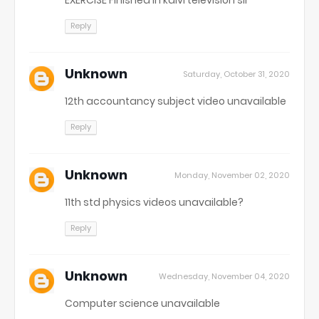
Reply
Unknown
Saturday, October 31, 2020
12th accountancy subject video unavailable
Reply
Unknown
Monday, November 02, 2020
11th std physics videos unavailable?
Reply
Unknown
Wednesday, November 04, 2020
Computer science unavailable