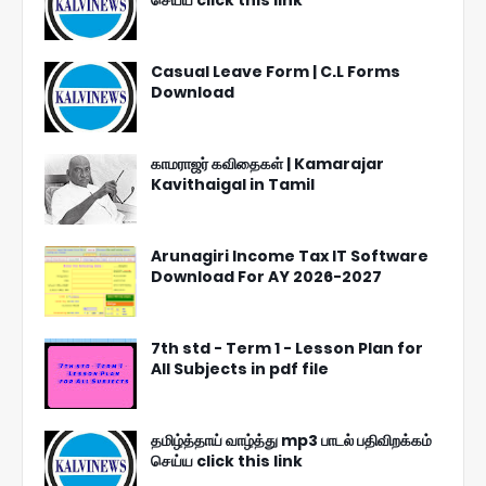
Casual Leave Form | C.L Forms
Download
காமராஜர் கவிதைகள் | Kamarajar
Kavithaigal in Tamil
Arunagiri Income Tax IT Software
Download For AY 2026-2027
7th std - Term 1 - Lesson Plan for
All Subjects in pdf file
தமிழ்த்தாய் வாழ்த்து mp3 பாடல் பதிவிறக்கம்
செய்ய click this link