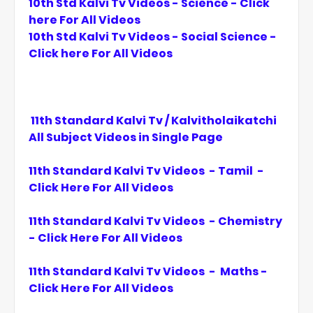
10th Std Kalvi Tv Videos - Science - Click
here For All Videos
10th Std Kalvi Tv Videos - Social Science -
Click here For All Videos
11th Standard Kalvi Tv / Kalvitholaikatchi
All Subject Videos in Single Page
11th Standard Kalvi Tv Videos - Tamil -
Click Here For All Videos
11th Standard Kalvi Tv Videos - Chemistry
- Click Here For All Videos
11th Standard Kalvi Tv Videos - Maths -
Click Here For All Videos