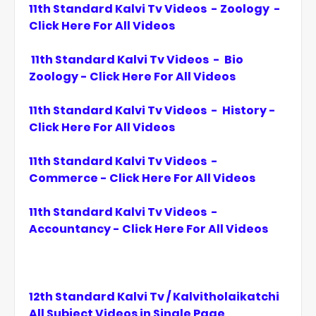
11th Standard Kalvi Tv Videos - Zoology -
Click Here For All Videos
11th Standard Kalvi Tv Videos - Bio
Zoology - Click Here For All Videos
11th Standard Kalvi Tv Videos - History -
Click Here For All Videos
11th Standard Kalvi Tv Videos -
Commerce - Click Here For All Videos
11th Standard Kalvi Tv Videos -
Accountancy - Click Here For All Videos
12th Standard Kalvi Tv / Kalvitholaikatchi
All Subject Videos in Single Page