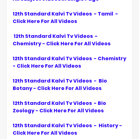
12th Standard Kalvi Tv Videos - Tamil -
Click Here For All Videos
12th Standard Kalvi Tv Videos -
Chemistry - Click Here For All Videos
12th Standard Kalvi Tv Videos - Chemistry
- Click Here For All Videos
12th Standard Kalvi Tv Videos - Bio
Botany - Click Here For All Videos
12th Standard Kalvi Tv Videos - Bio
Zoology - Click Here For All Videos
12th Standard Kalvi Tv Videos - History -
Click Here For All Videos