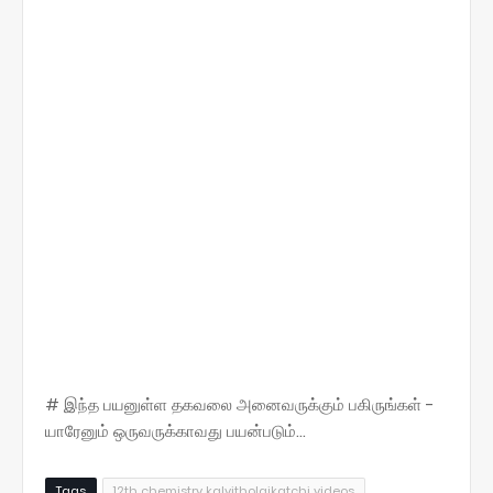
# இந்த பயனுள்ள தகவலை அனைவருக்கும் பகிருங்கள் -
யாரேனும் ஒருவருக்காவது பயன்படும்...
Tags
12th chemistry kalvitholaikatchi videos