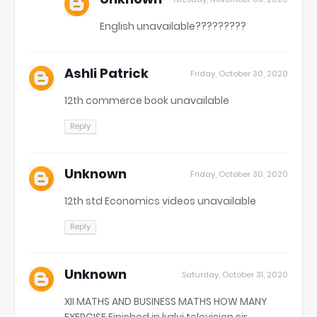
English unavailable?????????
Ashli Patrick
Friday, October 30, 2020
12th commerce book unavailable
Reply
Unknown
Friday, October 30, 2020
12th std Economics videos unavailable
Reply
Unknown
Saturday, October 31, 2020
XII MATHS AND BUSINESS MATHS HOW MANY
EXERCISE Finished in kalvi television sir