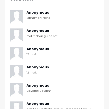
Anonymous
Rathamani ratha
Anonymous
mat mohan guide pdf
Anonymous
12 mark
Anonymous
12 mark
Anonymous
Gayathri Gayathri
Anonymous
give link 6th7th8th english lesson plan term -3