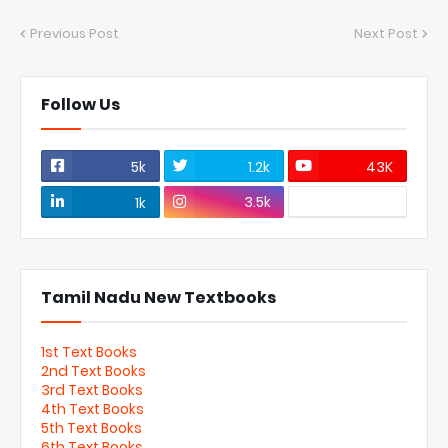
Previous Post
Next Post
Follow Us
5k
1.2k
43K
3.5k
1k
Tamil Nadu New Textbooks
1st Text Books
2nd Text Books
3rd Text Books
4th Text Books
5th Text Books
6th Text Books