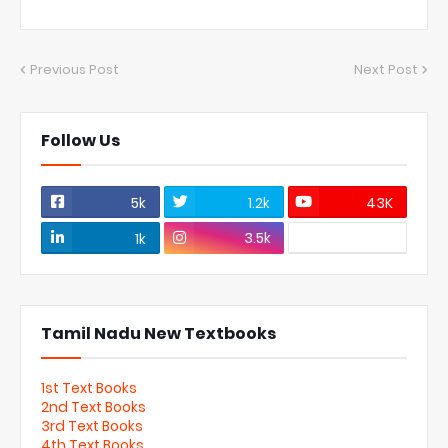
Previous Post
Next Post
Follow Us
5k
1.2k
43K
3.5k
1k
Tamil Nadu New Textbooks
1st Text Books
2nd Text Books
3rd Text Books
4th Text Books