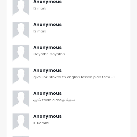
Anonymous
12 mark
Anonymous
12 mark
Anonymous
Gayathri Gayathri
Anonymous
give link 6th7th8th english lesson plan term -3
Anonymous
ஹாய் zoom class நடக்குமா
Anonymous
K. Kamini