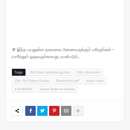
# இந்த பயனுள்ள தகவலை அனைவருக்கும் பகிருங்கள் -
யாரேனும் ஒருவருக்காவது பயன்படும்...
Tags
10th New Syllabus guide
10th standard
10th Std Surya Guide
Download pdf
kalvi news
KALVINEWS
Social Science Guide