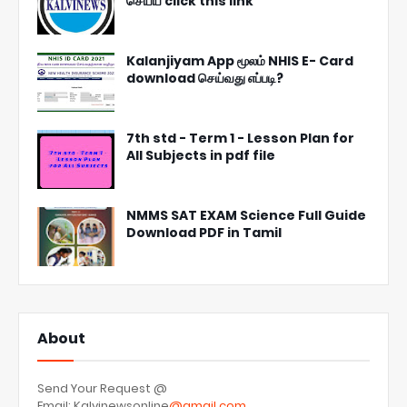
செய்ய click this link
Kalanjiyam App மூலம் NHIS E- Card
download செய்வது எப்படி?
7th std - Term 1 - Lesson Plan for
All Subjects in pdf file
NMMS SAT EXAM Science Full Guide
Download PDF in Tamil
About
Send Your Request @
Email: Kalvinewsonline
@gmail.com