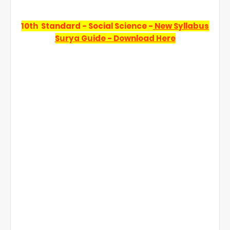
10th Standard - Social Science -
New Syllabus
Surya Guide
- Download Here