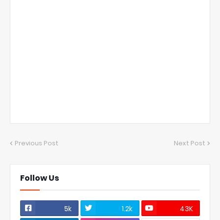
Previous Post
Next Post
Follow Us
5k
1.2k
43K