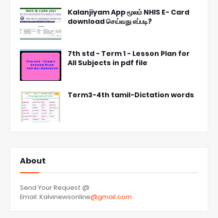
Kalanjiyam App மூலம் NHIS E- Card
download செய்வது எப்படி?
7th std - Term 1 - Lesson Plan for
All Subjects in pdf file
Term3-4th tamil-Dictation words
About
Send Your Request @
Email: Kalvinewsonline
@gmail.com