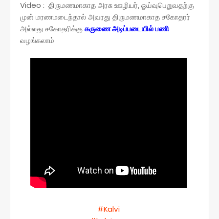
Video :
திருமணமாகாத அரசு ஊழியர், ஓய்வுபெறுவதற்கு
முன் மரணமடைந்தால் அவரது திருமணமாகாத சகோதரர்
அல்லது சகோதரிக்கு
கருணை அடிப்படையில் பணி
வழங்கலாம்
#Kalvi