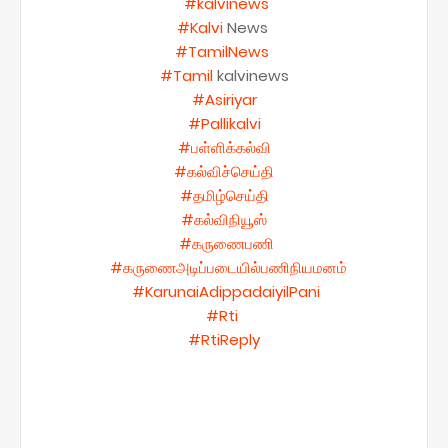
#kalvinews
#Kalvi
News
#TamilNews
#Tamil
kalvinews
#Asiriyar
#Pallikalvi
#பள்ளிக்கல்வி
#கல்விச்செய்தி
#தமிழ்செய்தி
#கல்விநியூஸ்
#கருணைபணி
#கருணைஅடிப்படையில்பணிநியமனம்
#KarunaiAdippadaiyilPani
#Rti
#RtiReply