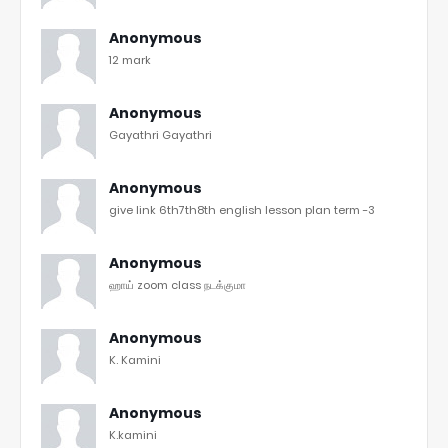
Anonymous
12 mark
Anonymous
Gayathri Gayathri
Anonymous
give link 6th7th8th english lesson plan term -3
Anonymous
ஹாய் zoom class நடக்குமா
Anonymous
K. Kamini
Anonymous
K.kamini