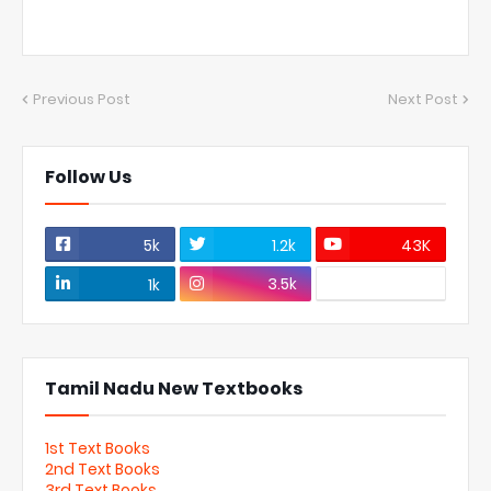
Previous Post
Next Post
Follow Us
5k
1.2k
43K
3.5k
1k
Tamil Nadu New Textbooks
1st Text Books
2nd Text Books
3rd Text Books