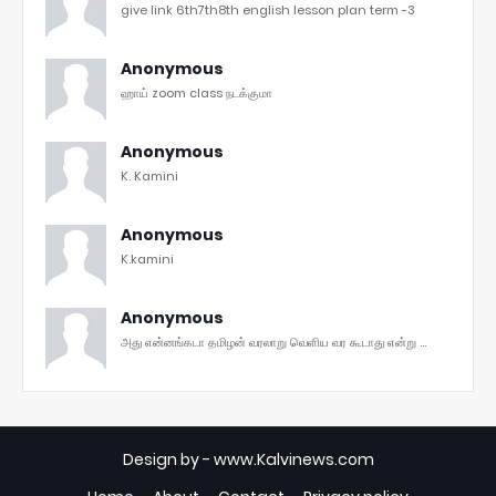
give link 6th7th8th english lesson plan term -3
Anonymous
ஹாய் zoom class நடக்குமா
Anonymous
K. Kamini
Anonymous
K.kamini
Anonymous
அது என்னங்கடா தமிழன் வரலாறு வெளிய வர கூடாது என்று ...
Design by -
www.Kalvinews.com