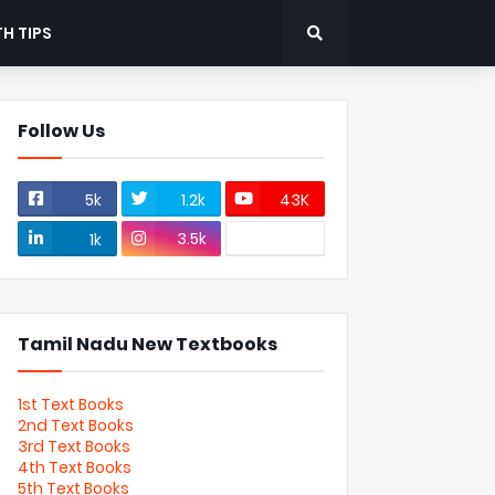
H TIPS
Follow Us
5k
1.2k
43K
3.5k
1k
Tamil Nadu New Textbooks
1st Text Books
2nd Text Books
3rd Text Books
4th Text Books
5th Text Books