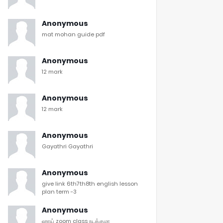
Anonymous
mat mohan guide pdf
Anonymous
12 mark
Anonymous
12 mark
Anonymous
Gayathri Gayathri
Anonymous
give link 6th7th8th english lesson
plan term -3
Anonymous
ஹாய் zoom class நடக்குமா