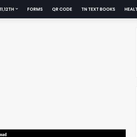
11,12TH
FORMS
QR CODE
TN TEXT BOOKS
HEALT
load