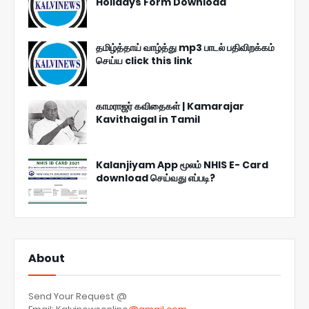
Holidays Form Download
தமிழ்த்தாய் வாழ்த்து mp3 பாடல் பதிவிறக்கம்
செய்ய click this link
காமராஜர் கவிதைகள் | Kamarajar
Kavithaigal in Tamil
Kalanjiyam App மூலம் NHIS E- Card
download செய்வது எப்படி?
About
Send Your Request @