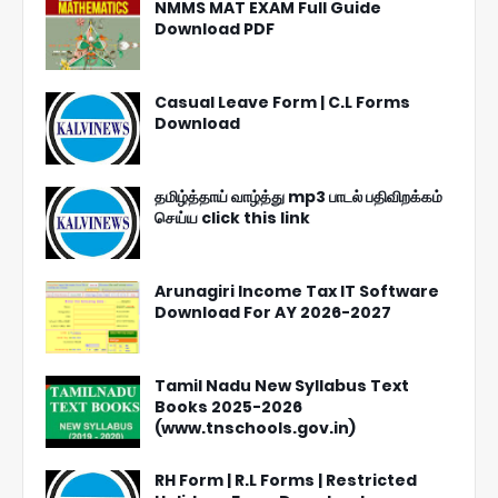
NMMS MAT EXAM Full Guide
Download PDF
Casual Leave Form | C.L Forms
Download
தமிழ்த்தாய் வாழ்த்து mp3 பாடல் பதிவிறக்கம்
செய்ய click this link
Arunagiri Income Tax IT Software
Download For AY 2026-2027
Tamil Nadu New Syllabus Text
Books 2025-2026
(www.tnschools.gov.in)
RH Form | R.L Forms | Restricted