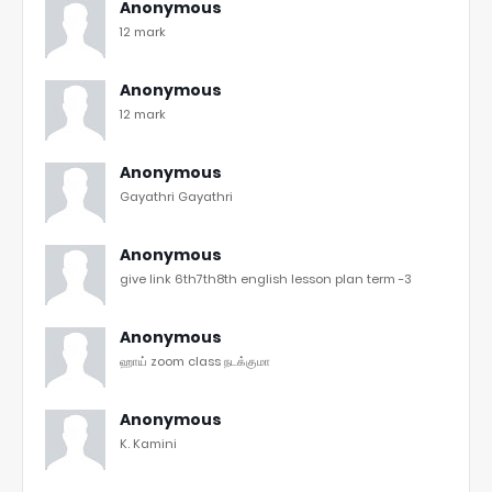
Anonymous
12 mark
Anonymous
12 mark
Anonymous
Gayathri Gayathri
Anonymous
give link 6th7th8th english lesson plan term -3
Anonymous
ஹாய் zoom class நடக்குமா
Anonymous
K. Kamini