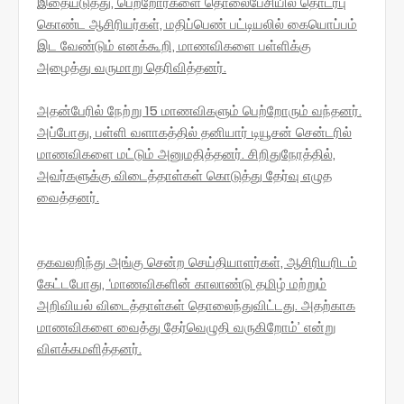
இதையடுத்து, பெற்றோர்களை தொலைபேசியில் தொடர்பு
கொண்ட ஆசிரியர்கள், மதிப்பெண் பட்டியலில் கையொப்பம்
இட வேண்டும் எனக்கூறி, மாணவிகளை பள்ளிக்கு
அழைத்து வருமாறு தெரிவித்தனர்.
அதன்பேரில் நேற்று 15 மாணவிகளும் பெற்றோரும் வந்தனர்.
அப்போது, பள்ளி வளாகத்தில் தனியார் டியூசன் சென்டரில்
மாணவிகளை மட்டும் அனுமதித்தனர். சிறிதுநேரத்தில்,
அவர்களுக்கு விடைத்தாள்கள் கொடுத்து தேர்வு எழுத
வைத்தனர்.
தகவலறிந்து அங்கு சென்ற செய்தியாளர்கள், ஆசிரியரிடம்
கேட்டபோது, ‘மாணவிகளின் காலாண்டு தமிழ் மற்றும்
அறிவியல் விடைத்தாள்கள் தொலைந்துவிட்டது. அதற்காக
மாணவிகளை வைத்து தேர்வெழுதி வருகிறோம்’ என்று
விளக்கமளித்தனர்.