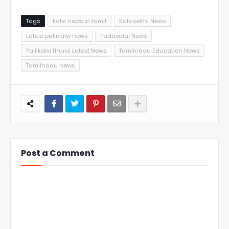
Tags
kalvi news in tamil
Kalviseithi News
Latest pallikalvi news
Padasalai News
Pallikalvi thurai Latest News
Tamilnadu Education News
Tamilnadu news
Post a Comment