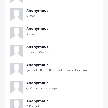
Anonymous
12 mark
Anonymous
12 mark
Anonymous
Gayathri Gayathri
Anonymous
give link 6th7th8th english lesson plan term -3
Anonymous
ஹாய் zoom class நடக்குமா
Anonymous
K. Kamini