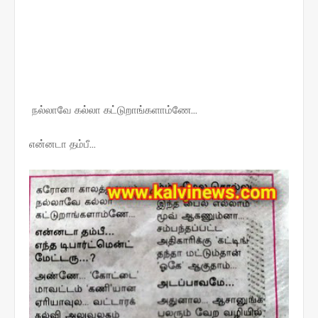
நல்லாவே கல்லா கட்டுறாங்களாம்ணே...
என்னடா தம்பீ...