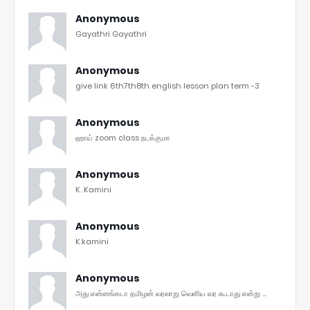
Anonymous
Gayathri Gayathri
Anonymous
give link 6th7th8th english lesson plan term -3
Anonymous
ஹாய் zoom class நடக்குமா
Anonymous
K. Kamini
Anonymous
K.kamini
Anonymous
அது என்னங்கடா தமிழன் வரலாறு வெளிய வர கூடாது என்று ...