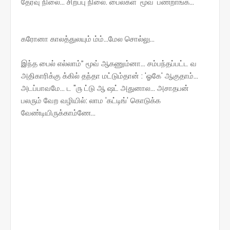
தேர்வு நிலை... சிறப்பு நிலை. பைல்கள 'மூவ்‌' பண்றாங்க...
கரோனா காலத்துலயும்‌ ம்ம்‌...மேல சொல்லு...
இந்த பைல்‌ எல்லாம்‌” மூவ்‌ ஆகணும்னா... சம்பந்தப்பட்ட வ
அதிகாரிக்கு க்கில்‌ தந்தா மட்டும்தான்‌ : 'ஓகே' ஆகுதாம்‌...
அடப்பாவமே... ட "௫ ட்டு ஆ ஷட்‌ அதுனால... அசாதபன்‌
பலரும்‌ வேற வழியில்‌: லாம 'கட்டிங்‌' கொடுக்க
வேண்டியிருக்காம்ணே...