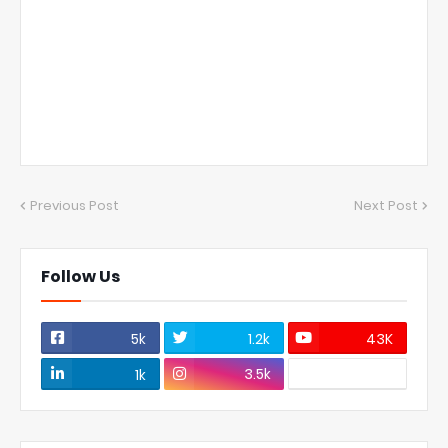
Previous Post
Next Post
Follow Us
5k
1.2k
43K
3.5k
1k