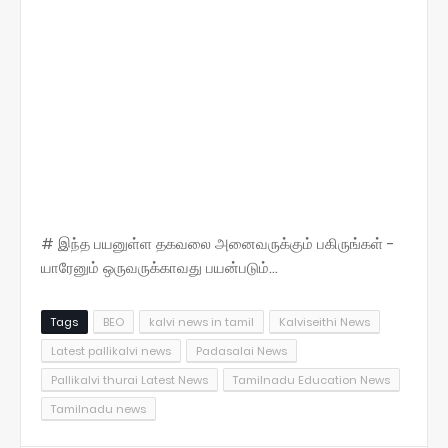
# இந்த பயனுள்ள தகவலை அனைவருக்கும் பகிருங்கள் -
யாரேனும் ஒருவருக்காவது பயன்படும்...
Tags
BEO
kalvi news in tamil
Kalviseithi News
Latest pallikalvi news
Padasalai News
Pallikalvi thurai Latest News
Tamilnadu Education News
Tamilnadu news