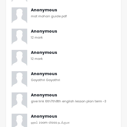
Anonymous
mat mohan guide pdf
Anonymous
12 mark
Anonymous
12 mark
Anonymous
Gayathri Gayathri
Anonymous
give link 6th7th8th english lesson plan term -3
Anonymous
ஹாய் zoom class நடக்குமா