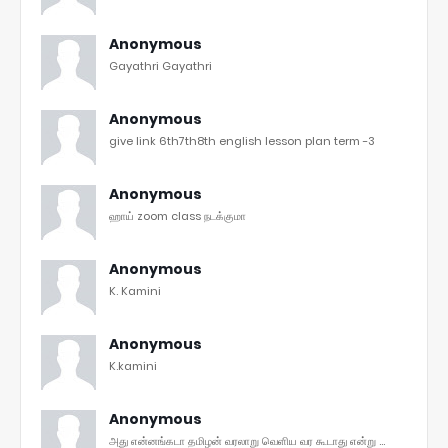
Anonymous
Gayathri Gayathri
Anonymous
give link 6th7th8th english lesson plan term -3
Anonymous
ஹாய் zoom class நடக்குமா
Anonymous
K. Kamini
Anonymous
K.kamini
Anonymous
அது என்னங்கடா தமிழன் வரலாறு வெளிய வர கூடாது என்று ...