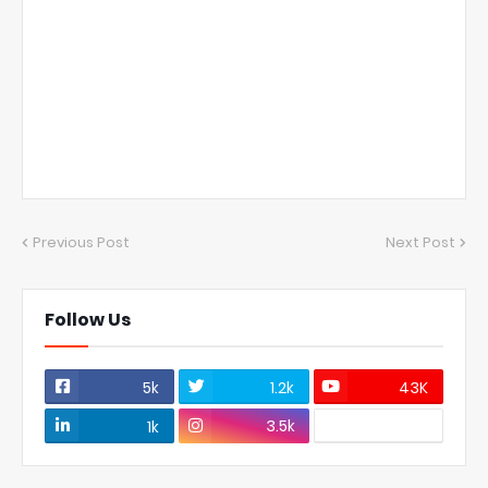
Previous Post
Next Post
Follow Us
5k
1.2k
43K
3.5k
1k