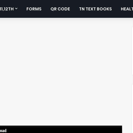
11,12TH
FORMS
QR CODE
TN TEXT BOOKS
HEALT
load