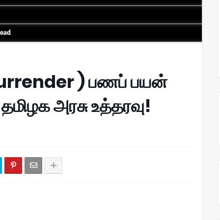
load
L Surrender ) பணப் பயன்
தமிழக அரசு உத்தரவு!