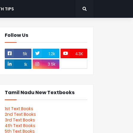
H TIPS
Follow Us
5k
1.2k
43K
3.5k
1k
Tamil Nadu New Textbooks
1st Text Books
2nd Text Books
3rd Text Books
4th Text Books
5th Text Books