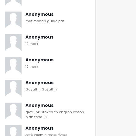
Anonymous
mat mohan guide pdf
Anonymous
12 mark
Anonymous
12 mark
Anonymous
Gayathri Gayathri
Anonymous
give link 6th7th8th english lesson
plan term -3
Anonymous
ஹாய் zoom class நடக்குமா