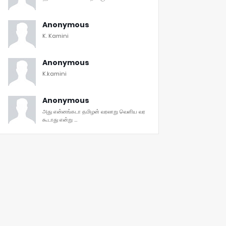
Anonymous
K. Kamini
Anonymous
K.kamini
Anonymous
அது என்னங்கடா தமிழன் வரலாறு வெளிய வர
கூடாது என்று ...