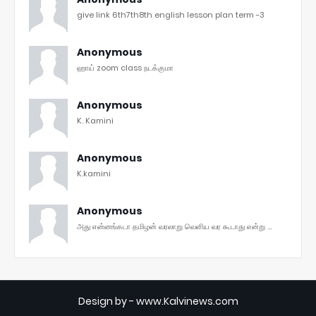
give link 6th7th8th english lesson plan term -3
Anonymous
ஹாய் zoom class நடக்குமா
Anonymous
K. Kamini
Anonymous
K.kamini
Anonymous
அது என்னங்கடா தமிழன் வரலாறு வெளிய வர கூடாது என்று ...
Design by -
www.Kalvinews.com