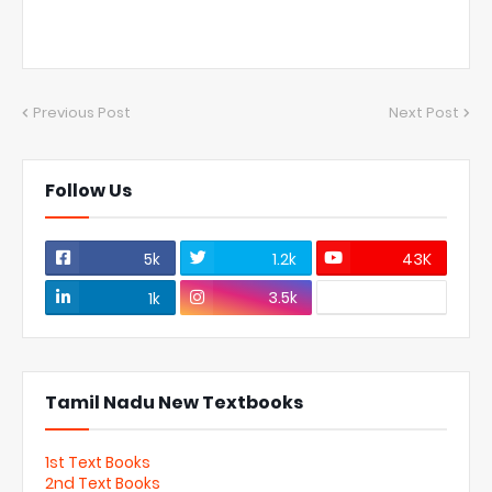
Previous Post
Next Post
Follow Us
5k
1.2k
43K
3.5k
1k
Tamil Nadu New Textbooks
1st Text Books
2nd Text Books