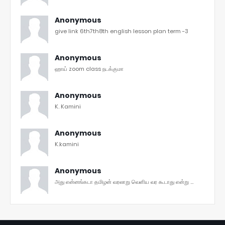
Anonymous
give link 6th7th8th english lesson plan term -3
Anonymous
ஹாய் zoom class நடக்குமா
Anonymous
K. Kamini
Anonymous
K.kamini
Anonymous
அது என்னங்கடா தமிழன் வரலாறு வெளிய வர கூடாது என்று ...