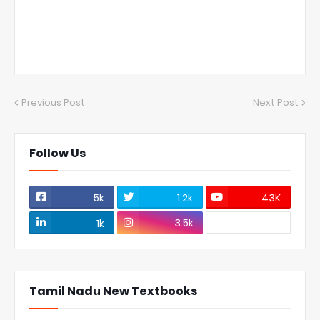
Previous Post
Next Post
Follow Us
5k
1.2k
43K
3.5k
1k
Tamil Nadu New Textbooks