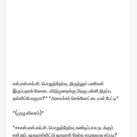
எஸ்.எஸ்.எல்.சி. பொதுத்தேர்வு, திருத்தும் பணிகள்
இருப்பதால் கோடை விடுமுறைக்கு பிறகு பள்ளி திறப்பு
தள்ளிப்போகுமா?* *அமைச்சர் செங்கோட்டையன் பேட்டி*
*(முழு விவரம்)*
*♦♦எஸ்.எஸ்.எல்.சி. பொதுத்தேர்வு கண்டிப்பாக நடக்கும்
என்றும், ஒருநாள்விட்டு ஒருநாள் தேர்வு எழுதுவது எப்படி?