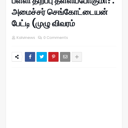
பள்ளி திறப்பு தள்ளிப்போகுமா?:
அமைச்சர் செங்கோட்டையன்
பேட்டி (முழு விவரம்
Kalvinews
0 Comments