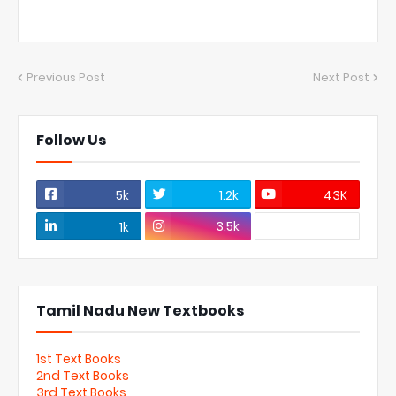
Previous Post
Next Post
Follow Us
5k
1.2k
43K
3.5k
1k
Tamil Nadu New Textbooks
1st Text Books
2nd Text Books
3rd Text Books