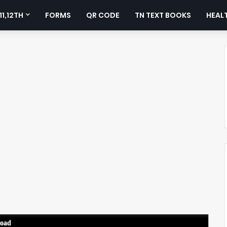
11,12TH
FORMS
QR CODE
TN TEXT BOOKS
HEALT
load