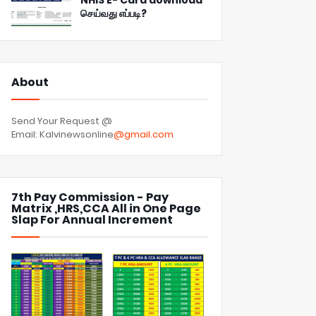
NHIS E- Card download
செய்வது எப்படி?
About
Send Your Request @
Email: Kalvinewsonline
@gmail.com
7th Pay Commission - Pay
Matrix ,HRS,CCA All in One Page
Slap For Annual Increment