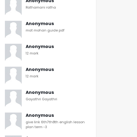
Anonymous
Rathamani ratha
Anonymous
mat mohan guide pdf
Anonymous
12 mark
Anonymous
12 mark
Anonymous
Gayathri Gayathri
Anonymous
give link 6th7th8th english lesson
plan term -3