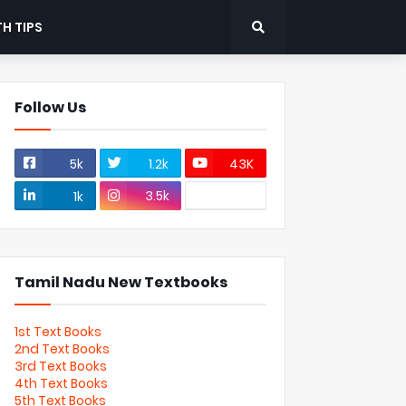
H TIPS
Follow Us
5k
1.2k
43K
3.5k
1k
Tamil Nadu New Textbooks
1st Text Books
2nd Text Books
3rd Text Books
4th Text Books
5th Text Books