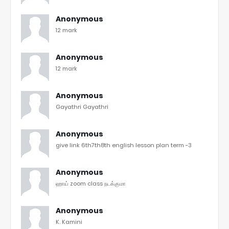
Anonymous
12 mark
Anonymous
12 mark
Anonymous
Gayathri Gayathri
Anonymous
give link 6th7th8th english lesson plan term -3
Anonymous
ஹாய் zoom class நடக்குமா
Anonymous
K. Kamini