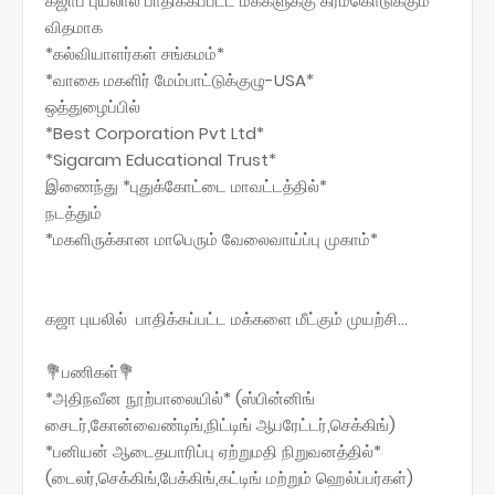
கஜாப் புயலால் பாதிக்கப்பட்ட மக்களுக்கு கரம்கொடுக்கும்
விதமாக
*கல்வியாளர்கள் சங்கமம்*
*வாகை மகளிர் மேம்பாட்டுக்குழு-USA*
ஒத்துழைப்பில்
*Best Corporation Pvt Ltd*
*Sigaram Educational Trust*
இணைந்து *புதுக்கோட்டை மாவட்டத்தில்*
நடத்தும்
*மகளிருக்கான மாபெரும் வேலைவாய்ப்பு முகாம்*
கஜா புயலில் பாதிக்கப்பட்ட மக்களை மீட்கும் முயற்சி...
💐பணிகள்💐
*அதிநவீன நூற்பாலையில்* (ஸ்பின்னிங்
சைடர்,கோன்வைண்டிங்,நிட்டிங் ஆபரேட்டர்,செக்கிங்)
*பனியன் ஆடைதயாரிப்பு ஏற்றுமதி நிறுவனத்தில்*
(டைலர்,செக்கிங்,பேக்கிங்,கட்டிங் மற்றும் ஹெல்ப்பர்கள்)