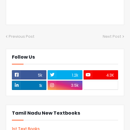
Previous Post
Next Post
Follow Us
5k
1.2k
43K
3.5k
1k
Tamil Nadu New Textbooks
1st Text Books