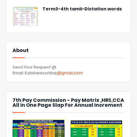
Term3-4th tamil-Dictation words
About
Send Your Request @
Email: Kalvinewsonline
@gmail.com
7th Pay Commission - Pay Matrix ,HRS,CCA
All in One Page Slap For Annual Increment