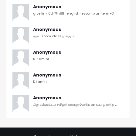
Anonymous
give link 6th7th8th english lesson plan term -3
Anonymous
ஹாய் zoom class நடக்குமா
Anonymous
K. Kamini
Anonymous
K.kamini
Anonymous
அது என்னங்கடா தமிழன் வரலாறு வெளிய வர கூடாது என்று ...