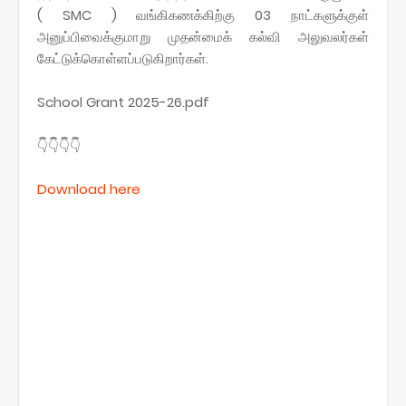
( SMC ) வங்கிகணக்கிற்கு 03 நாட்களுக்குள்
அனுப்பிவைக்குமாறு முதன்மைக் கல்வி அலுவலர்கள்
கேட்டுக்கொள்ளப்படுகிறார்கள்.
School Grant 2025-26.pdf
👇👇👇👇
Download here