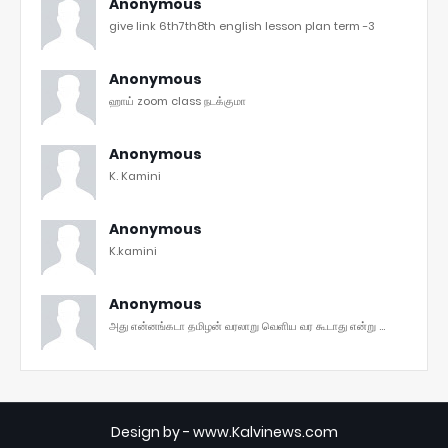
Anonymous
give link 6th7th8th english lesson plan term -3
Anonymous
ஹாய் zoom class நடக்குமா
Anonymous
K. Kamini
Anonymous
K.kamini
Anonymous
அது என்னங்கடா தமிழன் வரலாறு வெளிய வர கூடாது என்று ...
Design by -
www.Kalvinews.com