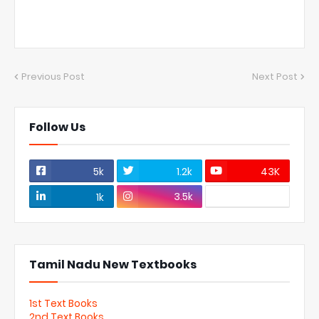
Previous Post
Next Post
Follow Us
5k
1.2k
43K
3.5k
1k
Tamil Nadu New Textbooks
1st Text Books
2nd Text Books