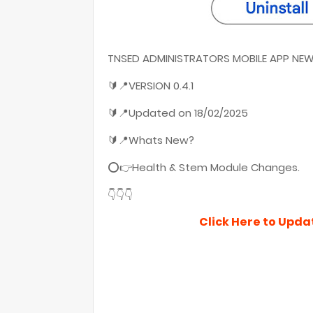
TNSED ADMINISTRATORS MOBILE APP NEW 
🔰📍VERSION 0.4.1
🔰📍Updated on 18/02/2025
🔰📍Whats New?
⭕👉Health & Stem Module Changes.
👇👇👇
Click Here to Upda