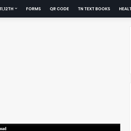
11,12TH
FORMS
QR CODE
TN TEXT BOOKS
HEALT
load