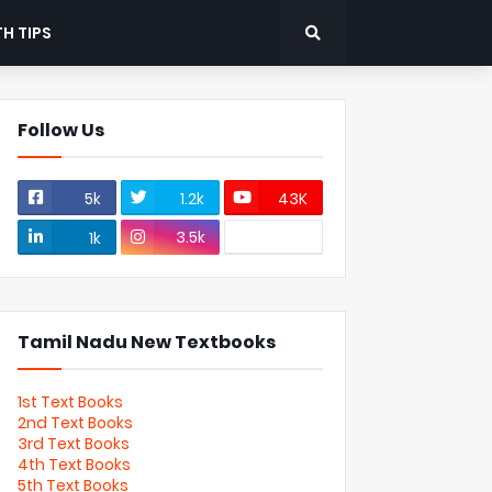
H TIPS
Follow Us
5k
1.2k
43K
3.5k
1k
Tamil Nadu New Textbooks
1st Text Books
2nd Text Books
3rd Text Books
4th Text Books
5th Text Books