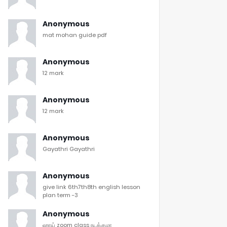
Anonymous
mat mohan guide pdf
Anonymous
12 mark
Anonymous
12 mark
Anonymous
Gayathri Gayathri
Anonymous
give link 6th7th8th english lesson
plan term -3
Anonymous
ஹாய் zoom class நடக்குமா