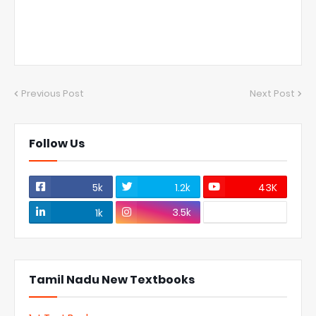
Previous Post
Next Post
Follow Us
5k
1.2k
43K
3.5k
1k
Tamil Nadu New Textbooks