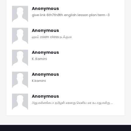
Anonymous
give link 6th7th8th english lesson plan term -3
Anonymous
ஹாய் zoom class நடக்குமா
Anonymous
K. Kamini
Anonymous
K.kamini
Anonymous
அது என்னங்கடா தமிழன் வரலாறு வெளிய வர கூடாது என்று ...