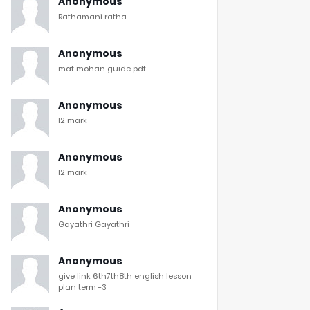
Anonymous
Rathamani ratha
Anonymous
mat mohan guide pdf
Anonymous
12 mark
Anonymous
12 mark
Anonymous
Gayathri Gayathri
Anonymous
give link 6th7th8th english lesson
plan term -3