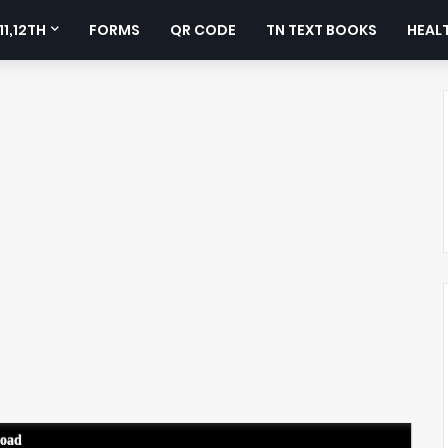
11,12TH
FORMS
QR CODE
TN TEXT BOOKS
HEALT
load