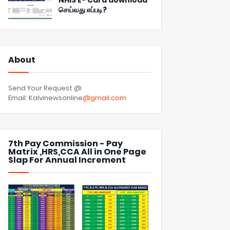
NHIS E- Card download
செய்வது எப்படி?
About
Send Your Request @
Email: Kalvinewsonline
@gmail.com
7th Pay Commission - Pay
Matrix ,HRS,CCA All in One Page
Slap For Annual Increment