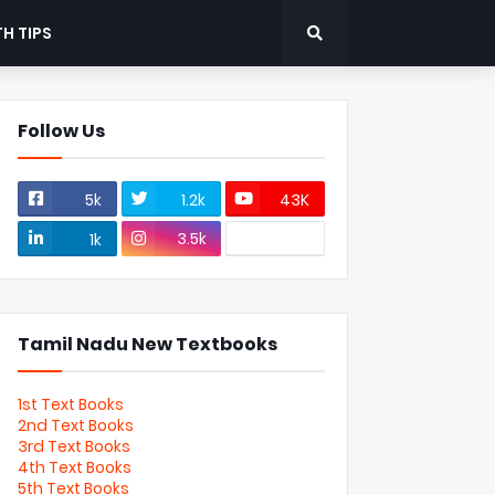
H TIPS
Follow Us
5k
1.2k
43K
3.5k
1k
Tamil Nadu New Textbooks
1st Text Books
2nd Text Books
3rd Text Books
4th Text Books
5th Text Books