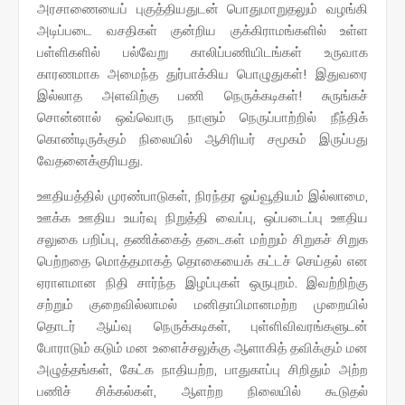
அரசாணையைப் புகுத்தியதுடன் பொதுமாறுதலும் வழங்கி
அடிப்படை வசதிகள் குன்றிய குக்கிராமங்களில் உள்ள
பள்ளிகளில் பல்வேறு காலிப்பணியிடங்கள் உருவாக
காரணமாக அமைந்த துர்பாக்கிய பொழுதுகள்! இதுவரை
இல்லாத அளவிற்கு பணி நெருக்கடிகள்! சுருங்கச்
சொன்னால் ஒவ்வொரு நாளும் நெருப்பாற்றில் நீந்திக்
கொண்டிருக்கும் நிலையில் ஆசிரியர் சமூகம் இருப்பது
வேதனைக்குரியது.
ஊதியத்தில் முரண்பாடுகள், நிரந்தர ஓய்வூதியம் இல்லாமை,
ஊக்க ஊதிய உயர்வு நிறுத்தி வைப்பு, ஒப்படைப்பு ஊதிய
சலுகை பறிப்பு, தணிக்கைத் தடைகள் மற்றும் சிறுகச் சிறுக
பெற்றதை மொத்தமாகத் தொகையைக் கட்டச் செய்தல் என
ஏராளமான நிதி சார்ந்த இழப்புகள் ஒருபுறம். இவற்றிற்கு
சற்றும் குறைவில்லாமல் மனிதாபிமானமற்ற முறையில்
தொடர் ஆய்வு நெருக்கடிகள், புள்ளிவிவரங்களுடன்
போராடும் கடும் மன உளைச்சலுக்கு ஆளாகித் தவிக்கும் மன
அழுத்தங்கள், கேட்க நாதியற்ற, பாதுகாப்பு சிறிதும் அற்ற
பணிச் சிக்கல்கள், ஆளற்ற நிலையில் கூடுதல்