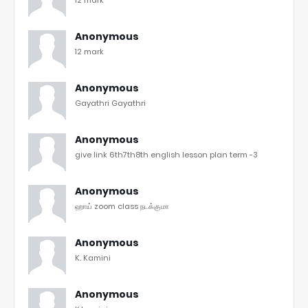
Anonymous
12 mark
Anonymous
Gayathri Gayathri
Anonymous
give link 6th7th8th english lesson plan term -3
Anonymous
ஹாய் zoom class நடக்குமா
Anonymous
K. Kamini
Anonymous