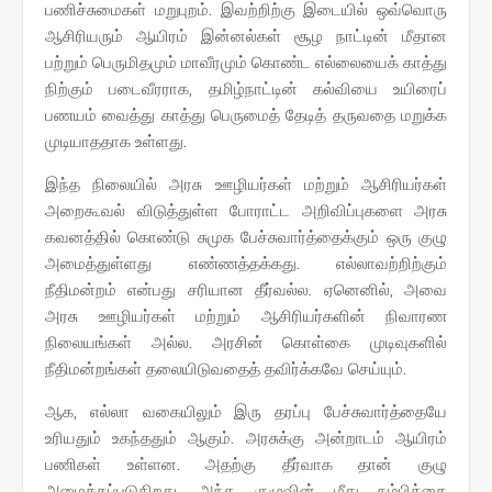
பணிச்சுமைகள் மறுபுறம். இவற்றிற்கு இடையில் ஒவ்வொரு
ஆசிரியரும் ஆயிரம் இன்னல்கள் சூழ நாட்டின் மீதான
பற்றும் பெருமிதமும் மாவீரமும் கொண்ட எல்லையைக் காத்து
நிற்கும் படைவீரராக, தமிழ்நாட்டின் கல்வியை உயிரைப்
பணயம் வைத்து காத்து பெருமைத் தேடித் தருவதை மறுக்க
முடியாததாக உள்ளது.
இந்த நிலையில் அரசு ஊழியர்கள் மற்றும் ஆசிரியர்கள்
அறைகூவல் விடுத்துள்ள போராட்ட அறிவிப்புகளை அரசு
கவனத்தில் கொண்டு சுமுக பேச்சுவார்த்தைக்கும் ஒரு குழு
அமைத்துள்ளது எண்ணத்தக்கது. எல்லாவற்றிற்கும்
நீதிமன்றம் என்பது சரியான தீர்வல்ல. ஏனெனில், அவை
அரசு ஊழியர்கள் மற்றும் ஆசிரியர்களின் நிவாரண
நிலையங்கள் அல்ல. அரசின் கொள்கை முடிவுகளில்
நீதிமன்றங்கள் தலையிடுவதைத் தவிர்க்கவே செய்யும்.
ஆக, எல்லா வகையிலும் இரு தரப்பு பேச்சுவார்த்தையே
உரியதும் உகந்ததும் ஆகும். அரசுக்கு அன்றாடம் ஆயிரம்
பணிகள் உள்ளன. அதற்கு தீர்வாக தான் குழு
அமைக்கப்படுகிறது. அந்த குழுவின் மீது நம்பிக்கை