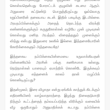
கொள்வதென்பது போராட்டக் குழுவின் கடமை ஆகும்.
அதுவரை கட்டுண்டு பொறுத்திருப்பது ஒவ்வொரு
உறுப்பினரின் தலையாய கடன். இதில் பகடிக்கு இடமில்லை.
அவநம்பிக்கைக்கும் அதைத் தொடர்ந்த விரக்தி
எண்ணங்களுக்கும் கருதுகோள்கள் வழியே முன் முடிவுகள்
கொள்வது மனித அபத்தம். விதைத்ததும் முளைக்கும்
வித்து என்பது இதுவரை உலகில் இல்லை. இத்தகையோரின்
கோரிக்கைகளும் அத்தகையதே!
இத்தகைய நம்பிக்கையின்மையை உருவாக்கியதன்
பின்னணியில் அரசின் பங்கு கணிசமாக உள்ளது.
நெடுநாள்கள் யாரையும் ஏமாற்றிக் கொண்டே இருக்கவும்
முடியாது. எத்தனைக் காலம் தான் மழுப்பிக்
கொண்டிருப்பது?
இதன்மூலம், இரை விழாதா என்று ஏங்கிக் காத்துக் கிடக்கும்
எதிரணியினர் வாழ்வாதாரத்தை இழந்து நிலைதடுமாறி
நிற்கும் கூட்டத்தைத் தம்வயப்படுத்த விரிக்கும் வலையில்
வீழ ஒருபோதும் அனுமதிக்கக் கூடாது. நம்பிக்கை