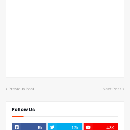
Previous Post
Next Post
Follow Us
5k
1.2k
43K