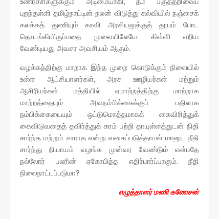
உணர்ச்சிகளுக்கும் அடிமையாகி, தம் பகுத்தறிவைப்
புறந்தள்ளி தமிழ்நாட்டின் நலன் விடுத்து கல்வியில் நஞ்சைக்
கலக்கத் துணியும் காவி அரசியலுக்குத் தூபம் போட
தொடங்கியிருப்பதை முளையிலேயே கிள்ளி எறிய
வேண்டியது அவசர அவசியம் ஆகும்.
வழக்கத்திற்கு மாறாக இந்த முறை கொடுக்கும் நிலையில்
உள்ள ஆட்சியாளர்கள், அரசு ஊழியர்கள் மற்றும்
ஆசிரியர்கள் மத்தியில் ஏமாற்றத்திற்கு மாற்றாக
மாற்றத்தையும் அவநம்பிக்கைக்குப் பதிலாக
நம்பிக்கையையும் ஒட்டுமொத்தமாகக் கைவிரித்துக்
கைவிடுவதைத் தவிர்த்துக் கரம் பற்றி தாயுள்ளத்துடன் நிதி
சார்ந்த மற்றும் சாராத என்று வகைப்படுத்தாமல் மானுட நீதி
சார்ந்து நியாயம் வழங்க முன்வர வேண்டும் என்பதே
நல்லோர் பலரின் ஏகோபித்த எதிர்பார்ப்பாகும். நீதி
நிலைநாட்டப்படுமா?
எழுத்தாளர் மணி கணேசன்