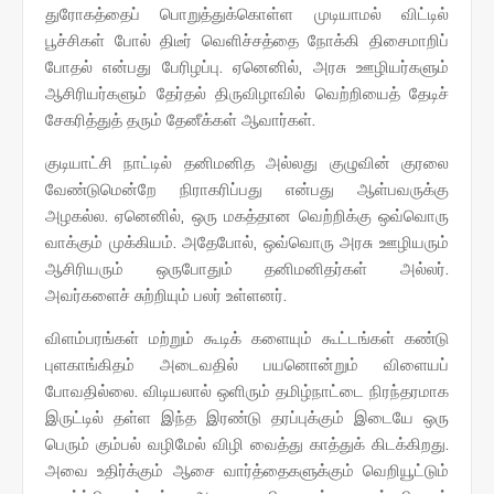
துரோகத்தைப் பொறுத்துக்கொள்ள முடியாமல் விட்டில்
பூச்சிகள் போல் திடீர் வெளிச்சத்தை நோக்கி திசைமாறிப்
போதல் என்பது பேரிழப்பு. ஏனெனில், அரசு ஊழியர்களும்
ஆசிரியர்களும் தேர்தல் திருவிழாவில் வெற்றியைத் தேடிச்
சேகரித்துத் தரும் தேனீக்கள் ஆவார்கள்.
குடியாட்சி நாட்டில் தனிமனித அல்லது குழுவின் குரலை
வேண்டுமென்றே நிராகரிப்பது என்பது ஆள்பவருக்கு
அழகல்ல. ஏனெனில், ஒரு மகத்தான வெற்றிக்கு ஒவ்வொரு
வாக்கும் முக்கியம். அதேபோல், ஒவ்வொரு அரசு ஊழியரும்
ஆசிரியரும் ஒருபோதும் தனிமனிதர்கள் அல்லர்.
அவர்களைச் சுற்றியும் பலர் உள்ளனர்.
விளம்பரங்கள் மற்றும் கூடிக் களையும் கூட்டங்கள் கண்டு
புளகாங்கிதம் அடைவதில் பயனொன்றும் விளையப்
போவதில்லை. விடியலால் ஒளிரும் தமிழ்நாட்டை நிரந்தரமாக
இருட்டில் தள்ள இந்த இரண்டு தரப்புக்கும் இடையே ஒரு
பெரும் கும்பல் வழிமேல் விழி வைத்து காத்துக் கிடக்கிறது.
அவை உதிர்க்கும் ஆசை வார்த்தைகளுக்கும் வெறியூட்டும்