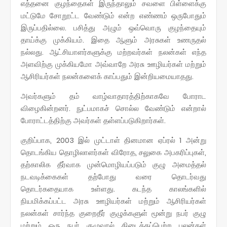
எத்தனை குழந்தைகள் இருந்தாலும் சவளை பிள்ளைக்கு
மட்டுமே சோறூட்ட வேண்டும் என்ற எண்ணம் ஒருபோதும்
இருப்பதில்லை. பசித்து அழும் ஒவ்வொரு குழந்தையும்
தாய்க்கு முக்கியம். இதை ஆளும் அரசுகள் உணருதல்
நல்லது. ஆட்சியாளர்களுக்கு மற்றவர்கள் நலன்கள் எந்த
அளவிற்கு முக்கியமோ அவ்வாறே அரசு ஊழியர்கள் மற்றும்
ஆசிரியர்கள் நலன்களைக் காப்பதும் இன்றியமையாதது.
அவர்களும் தம் வாழ்வாதாரத்திற்காகவே போராட
விழைகின்றனர். நுட்பமாகச் சொல்ல வேண்டும் என்றால்
போராட்டத்திற்கு அவர்கள் தள்ளப்படுகிறார்கள்.
குறிப்பாக, 2003 இல் முட்டாள் தினமான ஏப்ரல் 1 அன்று
தொடங்கிய தொழிலாளர்கள் விரோத, சலுகை அபகரிப்புகள்,
தற்காலிக தீர்வாக முன்மொழியப்படும் குழு அமைத்தல்
நடவடிக்கைகள் தற்போது வரை தொடர்வது
தொடர்கதையாக உள்ளது. கடந்த காலங்களில்
நியமிக்கப்பட்ட அரசு ஊழியர்கள் மற்றும் ஆசிரியர்கள்
நலன்கள் சார்ந்த குறைதீர் குழுக்களுள் மூன்று நபர் குழு
மற்றும் ஒரு நபர் குழுவால் கிடைக்கப்பெற்ற பலன்கள்