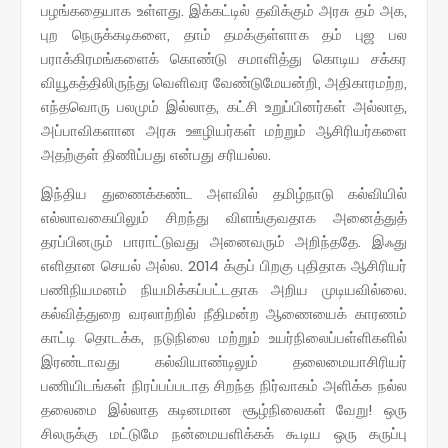
பழங்கதையாக உள்ளது. இக்கட்டில் தவிக்கும் அரசு தம் அக,
புற நெருக்கடிகளை, தாம் தமக்குள்ளாக தம் புஜ பல
பராக்கிரமங்களைக் கொண்டு சமாளித்து கொடிய சக்கர
வியூகத்திலிருந்து வெளிவர வேண்டுமேயன்றி, அதிகாரமற்ற,
எந்தவொரு பலமும் இல்லாத, கட்சி உறுப்பினர்கள் அல்லாத,
அப்பாவிகளான அரசு ஊழியர்கள் மற்றும் ஆசிரியர்களை
அதற்குள் திணிப்பது என்பது சரியல்ல.
இந்திய துணைக்கண்ட அளவில் தமிழ்நாடு கல்வியில்
எல்லாவகையிலும் சிறந்து விளங்குவதாக அனைத்துத்
தரப்பினரும் பாராட்டுவது அனைவரும் அறிந்ததே. இஃது
எளிதான செயல் அல்ல. 2014 க்குப் பிறகு புதிதாக ஆசிரியர்
பணிநியமனம் நியமிக்கப்பட்டதாக அறிய முடியவில்லை.
கல்வித்துறை வரலாற்றில் நீதிமன்ற ஆணையைக் காரணம்
காட்டி தொடக்க, நடுநிலை மற்றும் உயர்நிலைப்பள்ளிகளில்
இரண்டாவது கல்வியாண்டிலும் தலைமையாசிரியர்
பணியிடங்கள் நிரப்பப்படாத சிறந்த நிர்வாகம் அளிக்க நல்ல
தலைமை இல்லாத கடினமான சூழ்நிலைகள் வேறு! ஒரு
சிலருக்கு மட்டுமே நன்மையளிக்கக் கூடிய ஒரு கருப்பு