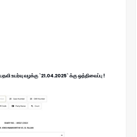
தவி உயர்வு வழக்கு `21.04.2025` க்கு ஒத்திவைப்பு !