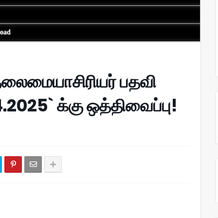
load
 தலைமையாசிரியர் பதவி
4.2025` க்கு ஒத்திவைப்பு!