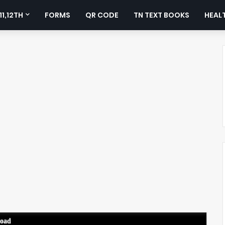
11,12TH
FORMS
QR CODE
TN TEXT BOOKS
HEALT
load