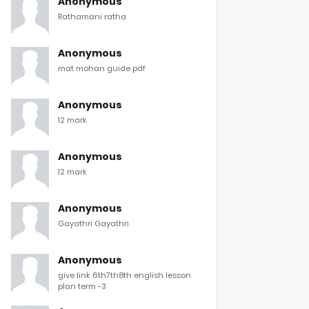
Anonymous
Rathamani ratha
Anonymous
mat mohan guide pdf
Anonymous
12 mark
Anonymous
12 mark
Anonymous
Gayathri Gayathri
Anonymous
give link 6th7th8th english lesson
plan term -3