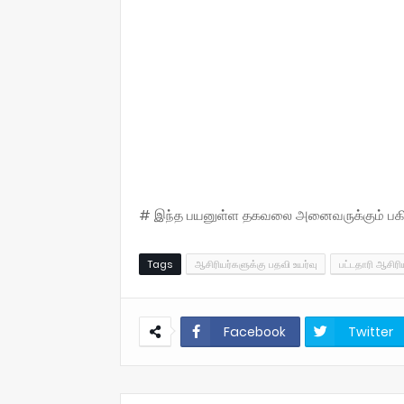
# இந்த பயனுள்ள தகவலை அனைவருக்கும் பகிருங
Tags
ஆசிரியர்களுக்கு பதவி உயர்வு
பட்டதாரி ஆசிரிய
Facebook
Twitter