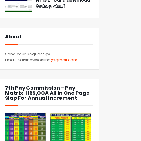
NHIS E- Card download
செய்வது எப்படி?
About
Send Your Request @
Email: Kalvinewsonline
@gmail.com
7th Pay Commission - Pay
Matrix ,HRS,CCA All in One Page
Slap For Annual Increment