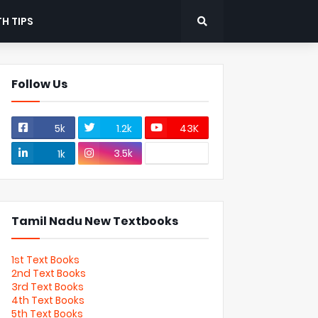
H TIPS
Follow Us
5k
1.2k
43K
3.5k
1k
Tamil Nadu New Textbooks
1st Text Books
2nd Text Books
3rd Text Books
4th Text Books
5th Text Books