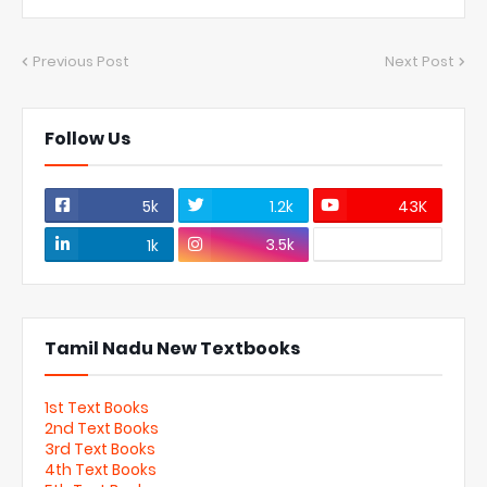
Previous Post
Next Post
Follow Us
5k
1.2k
43K
3.5k
1k
Tamil Nadu New Textbooks
1st Text Books
2nd Text Books
3rd Text Books
4th Text Books