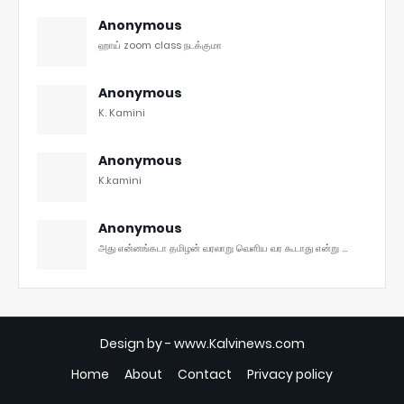
Anonymous
ஹாய் zoom class நடக்குமா
Anonymous
K. Kamini
Anonymous
K.kamini
Anonymous
அது என்னங்கடா தமிழன் வரலாறு வெளிய வர கூடாது என்று ...
Design by -
www.Kalvinews.com
Home
About
Contact
Privacy policy