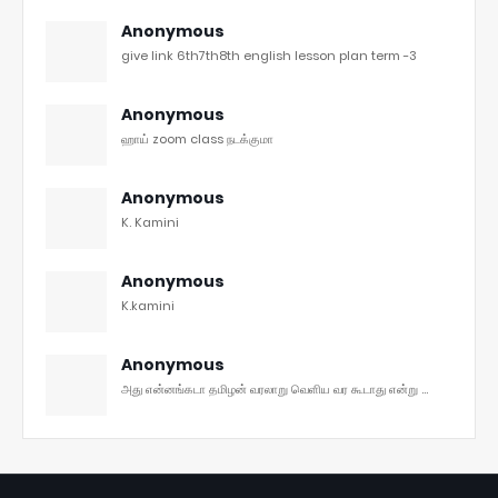
Anonymous
give link 6th7th8th english lesson plan term -3
Anonymous
ஹாய் zoom class நடக்குமா
Anonymous
K. Kamini
Anonymous
K.kamini
Anonymous
அது என்னங்கடா தமிழன் வரலாறு வெளிய வர கூடாது என்று ...