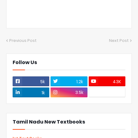
Previous Post
Next Post
Follow Us
5k
1.2k
43K
3.5k
1k
Tamil Nadu New Textbooks