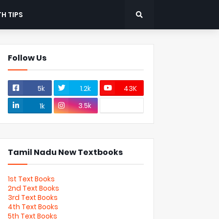
H TIPS
Follow Us
5k
1.2k
43K
3.5k
1k
Tamil Nadu New Textbooks
1st Text Books
2nd Text Books
3rd Text Books
4th Text Books
5th Text Books