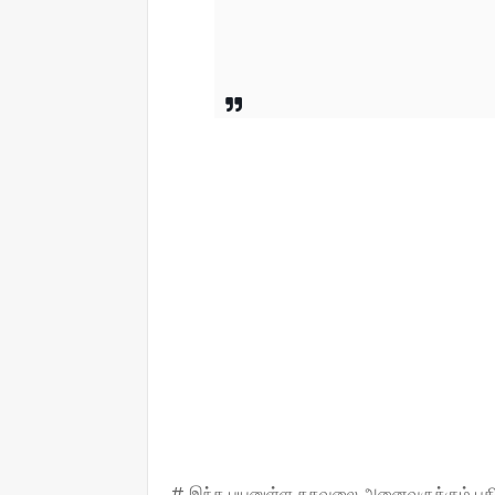
# இந்த பயனுள்ள தகவலை அனைவருக்கும் பகிருங