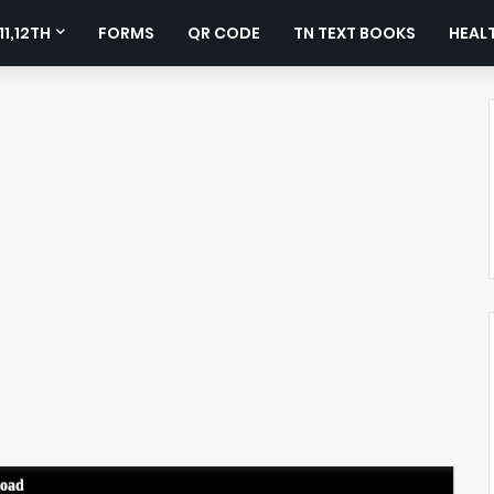
11,12TH
FORMS
QR CODE
TN TEXT BOOKS
HEALT
load