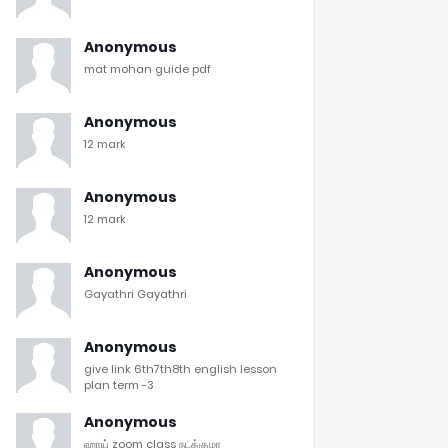
Anonymous
mat mohan guide pdf
Anonymous
12 mark
Anonymous
12 mark
Anonymous
Gayathri Gayathri
Anonymous
give link 6th7th8th english lesson
plan term -3
Anonymous
ஹாய் zoom class நடக்குமா