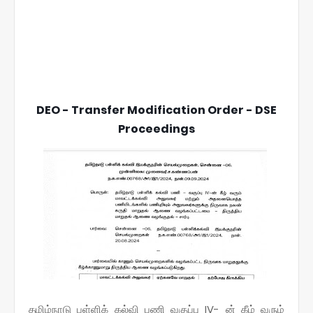
DEO - Transfer Modification Order - DSE
Proceedings
தமிழ்நாடு பள்ளிக் கல்வி பணி வகுப்பு IV- ன் கீழ் வரும்