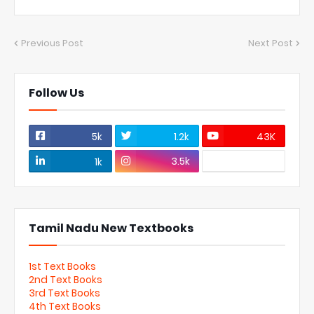
Previous Post
Next Post
Follow Us
5k
1.2k
43K
3.5k
1k
Tamil Nadu New Textbooks
1st Text Books
2nd Text Books
3rd Text Books
4th Text Books