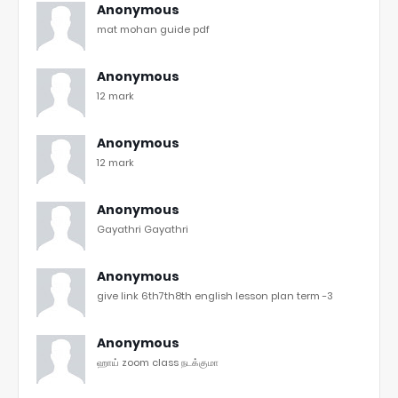
Anonymous
mat mohan guide pdf
Anonymous
12 mark
Anonymous
12 mark
Anonymous
Gayathri Gayathri
Anonymous
give link 6th7th8th english lesson plan term -3
Anonymous
ஹாய் zoom class நடக்குமா