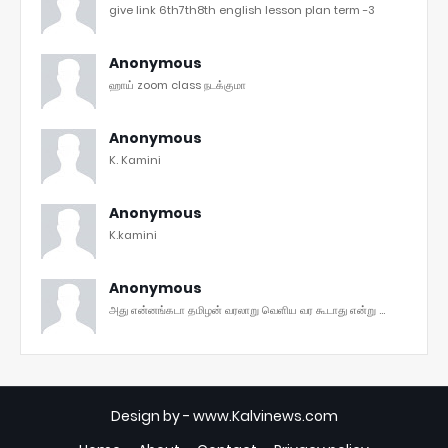
give link 6th7th8th english lesson plan term -3
Anonymous
ஹாய் zoom class நடக்குமா
Anonymous
K. Kamini
Anonymous
K.kamini
Anonymous
அது என்னங்கடா தமிழன் வரலாறு வெளிய வர கூடாது என்று ...
Design by -
www.Kalvinews.com