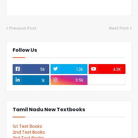
Previous Post
Next Post
Follow Us
5k
1.2k
43K
3.5k
1k
Tamil Nadu New Textbooks
1st Text Books
2nd Text Books
3rd Text Books