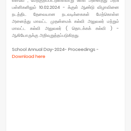
எனவே , மேற்குறிப்பிட்டுள்ளவாறு உள்ள அனைத்து அரசு
பள்ளிகளிலும் 10.02.2024 - க்குள் ஆண்டு விழாவினை
நடத்திட தேவையான நடவடிக்கைகள் மேற்கொள்ள
அனைத்து மாவட்ட முதன்மைக் கல்வி அலுவலர் மற்றும்
மாவட்ட கல்வி அலுவலர் ( தொடக்கக் கல்வி ) -
ஆகியோருக்கு அறிவுறுத்தப்படுகிறது.
School Annual Day-2024- Proceedings -
Download here