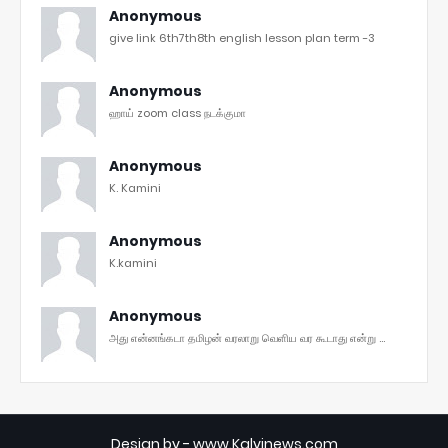
Anonymous
give link 6th7th8th english lesson plan term -3
Anonymous
ஹாய் zoom class நடக்குமா
Anonymous
K. Kamini
Anonymous
K.kamini
Anonymous
அது என்னங்கடா தமிழன் வரலாறு வெளிய வர கூடாது என்று ...
Design by -
www.Kalvinews.com