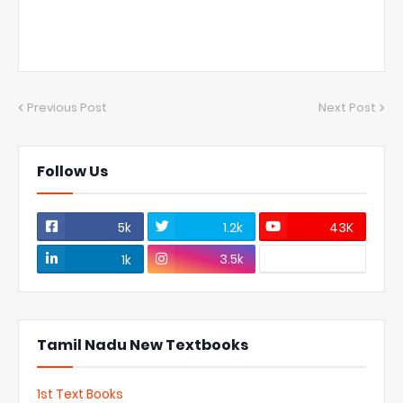
Previous Post
Next Post
Follow Us
5k
1.2k
43K
3.5k
1k
Tamil Nadu New Textbooks
1st Text Books