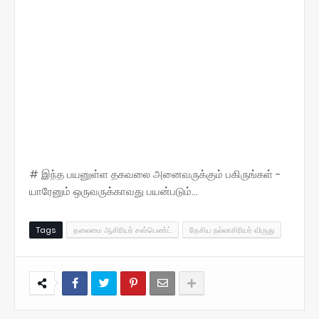
# இந்த பயனுள்ள தகவலை அனைவருக்கும் பகிருங்கள் -
யாரேனும் ஒருவருக்காவது பயன்படும்...
Tags
தலைமை ஆசிரியர் சஸ்பெண்ட்
தேசிய நல்லாசிரியர் விருது