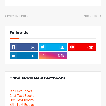
Previous Post
Next Post
Follow Us
5k
1.2k
43K
3.5k
1k
Tamil Nadu New Textbooks
1st Text Books
2nd Text Books
3rd Text Books
4th Text Books