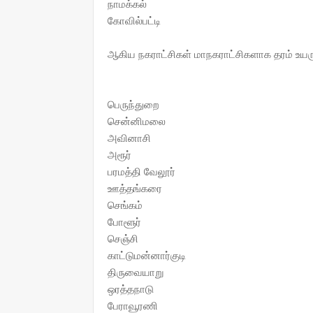
நாமக்கல்
கோவில்பட்டி
ஆகிய நகராட்சிகள் மாநகராட்சிகளாக தரம் உயரும
பெருந்துறை
சென்னிமலை
அவினாசி
அரூர்
பரமத்தி வேலூர்
ஊத்தங்கரை
செங்கம்
போளூர்
செஞ்சி
காட்டுமன்னார்குடி
திருவையாறு
ஒரத்தநாடு
பேராவூரணி