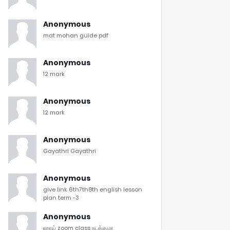
Anonymous
mat mohan guide pdf
Anonymous
12 mark
Anonymous
12 mark
Anonymous
Gayathri Gayathri
Anonymous
give link 6th7th8th english lesson
plan term -3
Anonymous
ஹாய் zoom class நடக்குமா