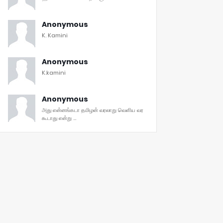
Anonymous
K. Kamini
Anonymous
K.kamini
Anonymous
அது என்னங்கடா தமிழன் வரலாறு வெளிய வர
கூடாது என்று ...