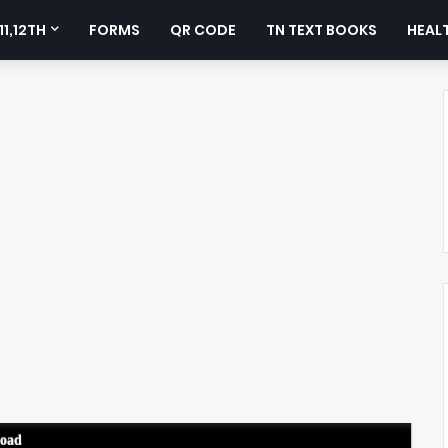
11,12TH
FORMS
QR CODE
TN TEXT BOOKS
HEALT
load