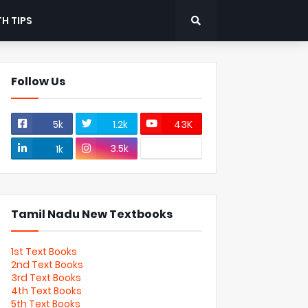
H TIPS
Follow Us
5k
1.2k
43K
3.5k
1k
Tamil Nadu New Textbooks
1st Text Books
2nd Text Books
3rd Text Books
4th Text Books
5th Text Books