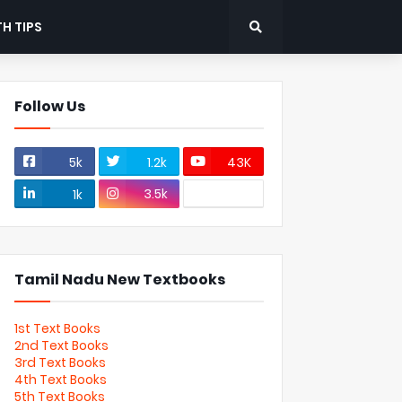
H TIPS
Follow Us
5k
1.2k
43K
3.5k
1k
Tamil Nadu New Textbooks
1st Text Books
2nd Text Books
3rd Text Books
4th Text Books
5th Text Books