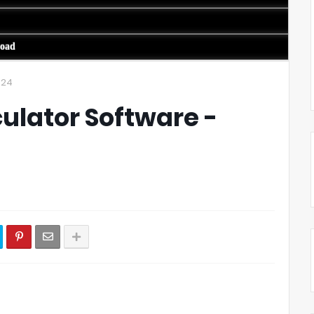
load
024
ulator Software -