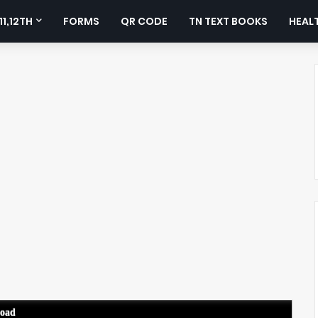
11,12TH
FORMS
QR CODE
TN TEXT BOOKS
HEALT
load