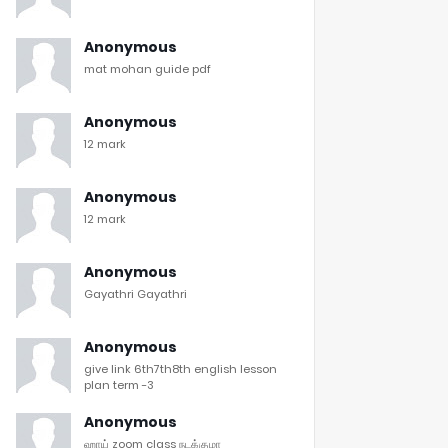
Anonymous
mat mohan guide pdf
Anonymous
12 mark
Anonymous
12 mark
Anonymous
Gayathri Gayathri
Anonymous
give link 6th7th8th english lesson
plan term -3
Anonymous
ஹாய் zoom class நடக்குமா