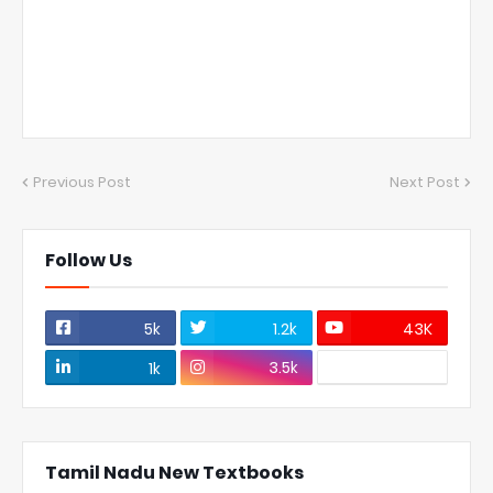
Previous Post
Next Post
Follow Us
5k
1.2k
43K
3.5k
1k
Tamil Nadu New Textbooks