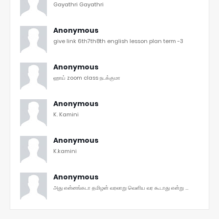
Gayathri Gayathri
Anonymous
give link 6th7th8th english lesson plan term -3
Anonymous
ஹாய் zoom class நடக்குமா
Anonymous
K. Kamini
Anonymous
K.kamini
Anonymous
அது என்னங்கடா தமிழன் வரலாறு வெளிய வர கூடாது என்று ...