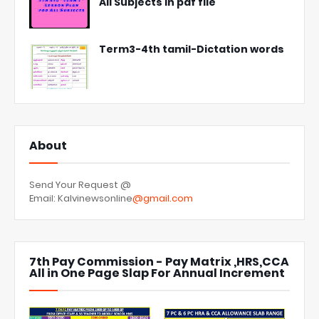
All Subjects in pdf file
Term3-4th tamil-Dictation words
About
Send Your Request @
Email: Kalvinewsonline
@gmail.com
7th Pay Commission - Pay Matrix ,HRS,CCA
All in One Page Slap For Annual Increment