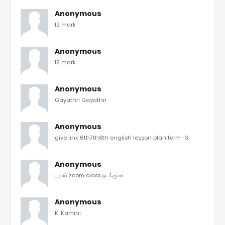
Anonymous
12 mark
Anonymous
12 mark
Anonymous
Gayathri Gayathri
Anonymous
give link 6th7th8th english lesson plan term -3
Anonymous
ஹாய் zoom class நடக்குமா
Anonymous
K. Kamini